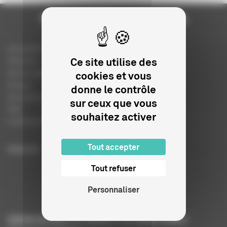
Actualités
Ce site utilise des
Dossiers
Autres organismes
cookies et vous
Presse
donne le contrôle
Education à l'image
sur ceux que vous
FAQ
souhaitez activer
Charte et logo
Tout accepter
ENGLISH
Tout refuser
Personnaliser
CENTRE NATIONAL DU CINÉMA ET DE L’IMAGE ANIMÉE