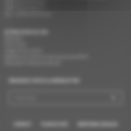
291 Boulevard Raspail
75675 Paris Cedex 14
Tél. : +33 (0)1 44 34 34 40
AUTRES SITES DU CNC
MesAides
Film France
Images de la culture
Registres du cinéma et de l’audiovisuel (RCA)
Demandes Cinémas du Monde
INSCRIVEZ-VOUS À LA NEWSLETTER
CONTACT
PLAN DU SITE
MENTIONS LÉGALES