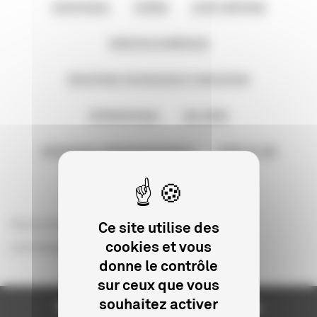
AUDIOVISUEL
CINÉMA
COURT MÉTRAGE
CRÉATION NUMÉRIQUE
INDUSTRIES TECHNIQUES ET INNOVATION
INTERNATIONAL
JEU VIDÉO
PATRIMOINE CINÉMATOGRAPHIQUE
VIDÉO ET VÀD
Aucune aide ou financement ne
Ce site utilise des
correspond à votre recherche
cookies et vous
donne le contrôle
sur ceux que vous
souhaitez activer