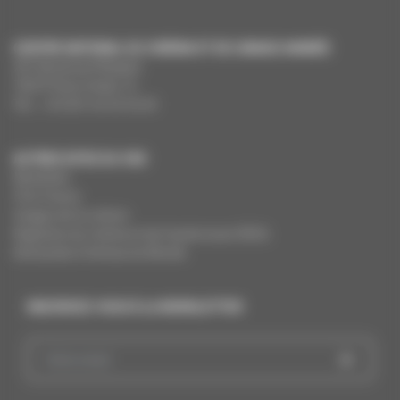
CENTRE NATIONAL DU CINÉMA ET DE L’IMAGE ANIMÉE
291 Boulevard Raspail
75675 Paris Cedex 14
Tél. : +33 (0)1 44 34 34 40
AUTRES SITES DU CNC
MesAides
Film France
Images de la culture
Registres du cinéma et de l’audiovisuel (RCA)
Demandes Cinémas du Monde
INSCRIVEZ-VOUS À LA NEWSLETTER