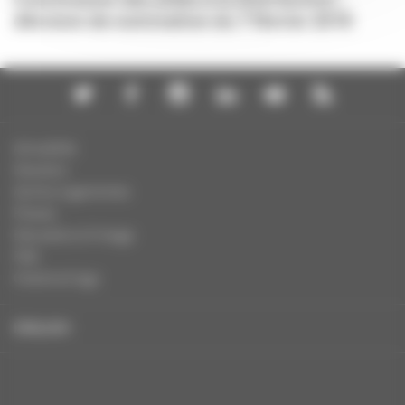
décision de nomination du 7 février 2019
Actualités
Dossiers
Autres organismes
Presse
Education à l'image
FAQ
Charte et logo
ENGLISH