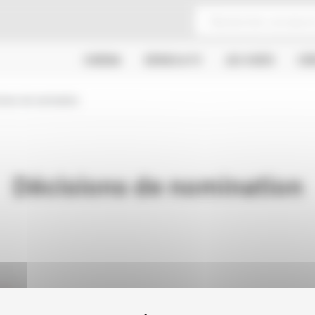
CINÉMA
SÉRIES & TV
JEU VIDÉO
CR
sions de nomination
Décisions de nomination