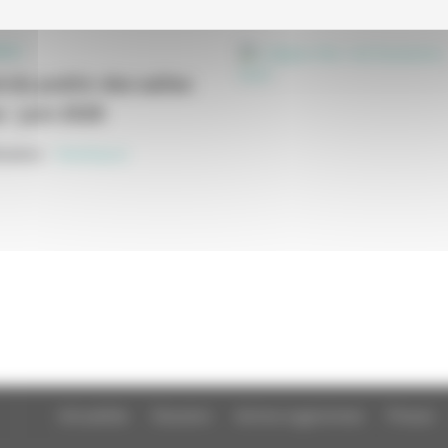
ELS
 du public des salles
 - juin 2026
cation
:
Statistiques
Actualités
Dossiers
Autres organismes
Presse