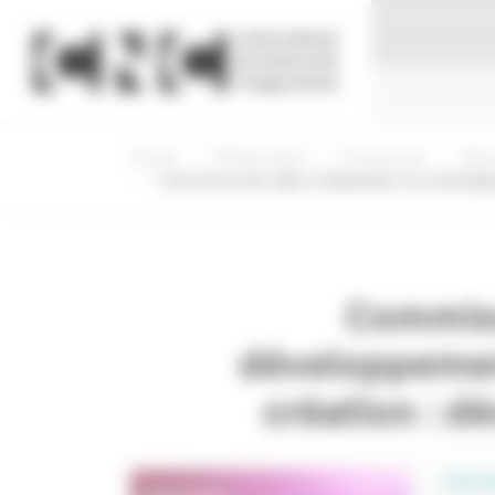
Panneau de gestion des cookies
Accueil
Professionnels
Commissions
Déci
Commission des aides à l'élaboration et au développ
Commiss
développemen
création : d
PROFE