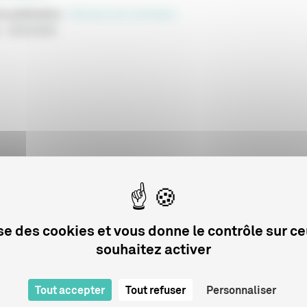
e publication
:
Décisions de nomination
:
16/02/2026
lise des cookies et vous donne le contrôle sur c
souhaitez activer
Tout accepter
Tout refuser
Personnaliser
Sur le même sujet