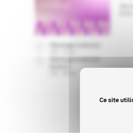
Type d
Année
Télécharger la décision
(
PDF
523 Ko
)
Télécharger la décision
(lecteurs)
(
PDF
596 Ko
)
Ce site uti