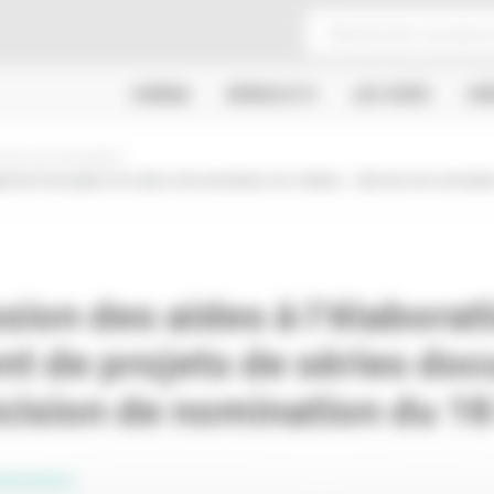
CINÉMA
SÉRIES & TV
JEU VIDÉO
CR
sions de nomination
ement de projets de séries documentaires de création : décision de nominatio
ion des aides à l'élaborati
t de projets de séries doc
écision de nomination du 16
SSIONNELS