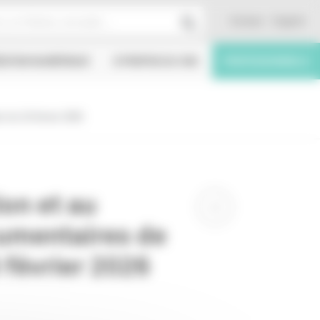
Contact
English
ÉATION NUMÉRIQUE
À PROPOS DU CNC
PROFESSIONNELS
n du 16 février 2026
on et au
umentaires de
 février 2026