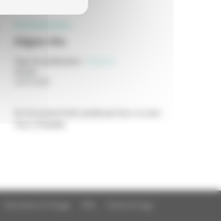
PROFESSIONNELS
Adgwa-Ata
Type de publication
:
Scénario
Année
:
24/07/2026
de Zsuzsanna Kreif, produit par Avec ou sans
Vous et Boddah
Education à l'image
FAQ
Charte et logo