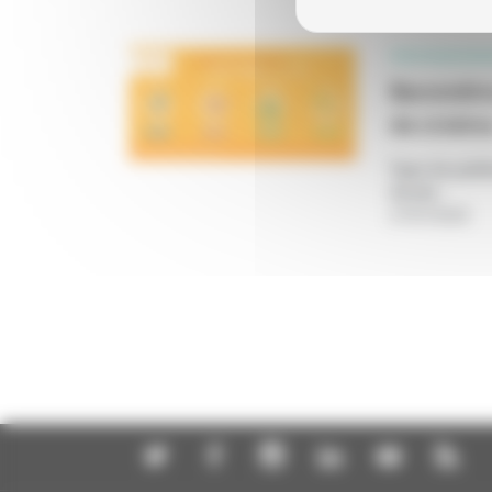
PROFESSIONN
Baromètre
de cinéma
Type de publi
Année
:
27/07/2026