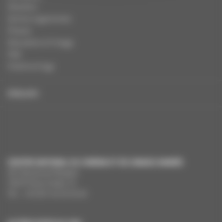
Dossiers
Autres organismes
Presse
Education à l'image
FAQ
Charte et logo
ENGLISH
CENTRE NATIONAL DU CINÉMA ET DE L’IMAGE ANIMÉE
291 Boulevard Raspail
75675 Paris Cedex 14
Tél. : +33 (0)1 44 34 34 40