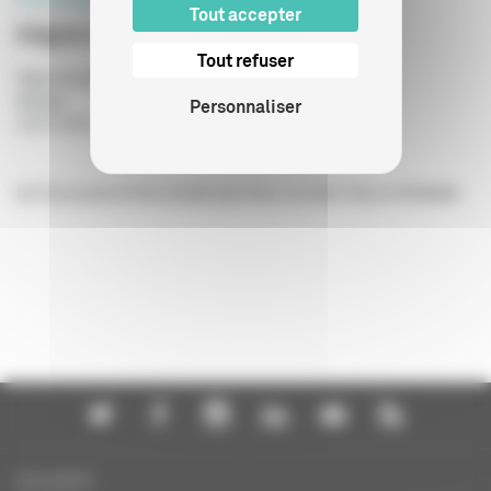
Tout accepter
Adgwa-Ata
Tout refuser
Type de publication
:
Scénario
Année
:
Personnaliser
24/07/2026
de Zsuzsanna Kreif, produit par Avec ou sans Vous et Boddah
Actualités