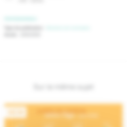
(
PDF
822 Ko
)
PROFESSIONNELS
Type de publication
:
Décisions de nomination
Année
:
10/02/2025
Sur le même sujet