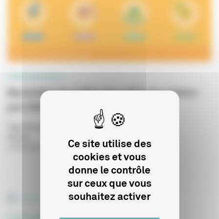
PROFESSIONNELS
Baromètre du public des salles de cinéma -
juin 2026
Type de publication
:
Statistiques
Année
:
Ce site utilise des
27/07/2026
cookies et vous
donne le contrôle
sur ceux que vous
souhaitez activer
PROFESSIONNELS