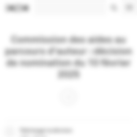
Panneau de gestion des cookies
Commission des aides au
parcours d'auteur : décision
de nomination du 10 février
2025
Télécharger la décision