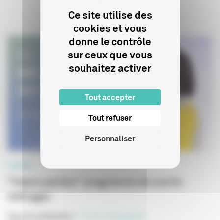
Ce site utilise des
cookies et vous
donne le contrôle
sur ceux que vous
souhaitez activer
Tout accepter
Tout refuser
Personnaliser
CINÉMA
"Cœurs perdus" programme de courts
métrages
Type de publication
:
Dossier pédagogique