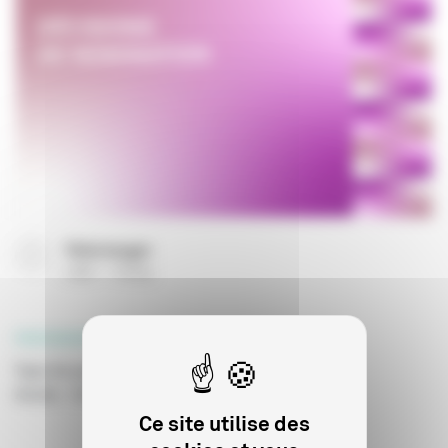
Télécharger
(
PDF
116 Ko
)
PROFESSIONNELS
Type de publication
:
Décisions de nomination
Année
:
06/07/2024
Ce site utilise des