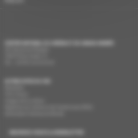
ENGLISH
CENTRE NATIONAL DU CINÉMA ET DE L’IMAGE ANIMÉE
291 Boulevard Raspail
75675 Paris Cedex 14
Tél. : +33 (0)1 44 34 34 40
AUTRES SITES DU CNC
MesAides
Film France
Images de la culture
Registres du cinéma et de l’audiovisuel (RCA)
Demandes Cinémas du Monde
INSCRIVEZ-VOUS À LA NEWSLETTER