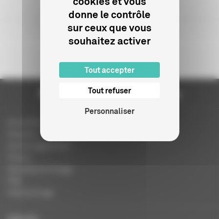
cookies et vous
donne le contrôle
sur ceux que vous
souhaitez activer
Tout accepter
Tout refuser
Personnaliser
Actualités
Dossiers
Autres organismes
Presse
Education à l'image
FAQ
Charte et logo