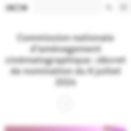
Panneau de gestion des cookies
Commission nationale
d'aménagement
cinématographique : décret
de nomination du 6 juillet
2024