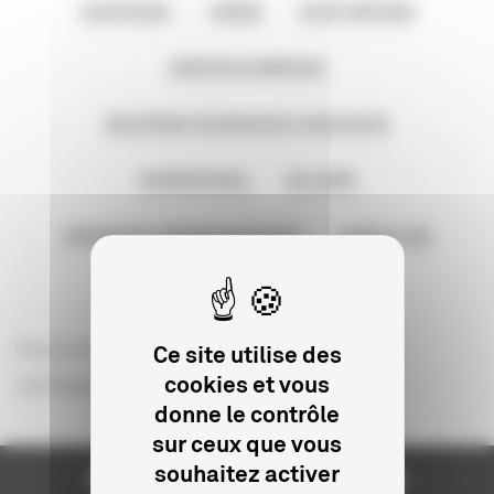
AUDIOVISUEL
CINÉMA
COURT MÉTRAGE
CRÉATION NUMÉRIQUE
INDUSTRIES TECHNIQUES ET INNOVATION
INTERNATIONAL
JEU VIDÉO
PATRIMOINE CINÉMATOGRAPHIQUE
VIDÉO ET VÀD
Aucune aide ou financement ne
Ce site utilise des
correspond à votre recherche
cookies et vous
donne le contrôle
sur ceux que vous
souhaitez activer