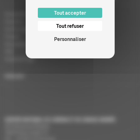
Tout accepter
Actualités
Dossiers
Tout refuser
Autres organismes
Presse
Personnaliser
Education à l'image
FAQ
Charte et logo
ENGLISH
CENTRE NATIONAL DU CINÉMA ET DE L’IMAGE ANIMÉE
291 Boulevard Raspail
75675 Paris Cedex 14
Tél. : +33 (0)1 44 34 34 40