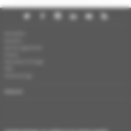
Actualités
Dossiers
Autres organismes
Presse
Education à l'image
FAQ
Charte et logo
ENGLISH