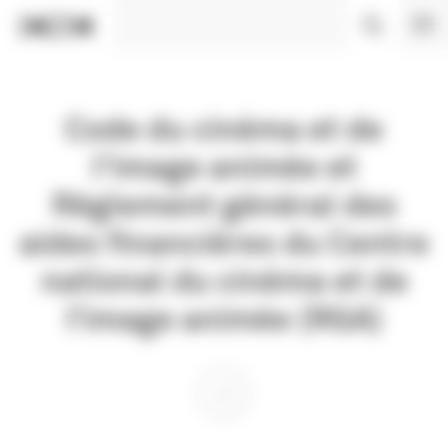
Panneau de gestion des cookies
Code du cinéma et de
l'image animée et
Règlement général des
aides financières du Centre
national du cinéma et de
l’image animée (RGA)