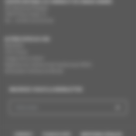
CENTRE NATIONAL DU CINÉMA ET DE L’IMAGE ANIMÉE
291 Boulevard Raspail
75675 Paris Cedex 14
Tél. : +33 (0)1 44 34 34 40
AUTRES SITES DU CNC
MesAides
Film France
Images de la culture
Registres du cinéma et de l’audiovisuel (RCA)
Demandes Cinémas du Monde
INSCRIVEZ-VOUS À LA NEWSLETTER
CONTACT
PLAN DU SITE
MENTIONS LÉGALES