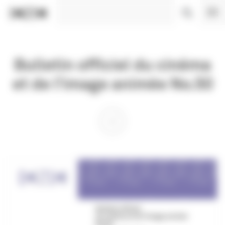
Panneau de gestion des cookies
Bulletin officiel du cinéma
et de l’image animée No.50