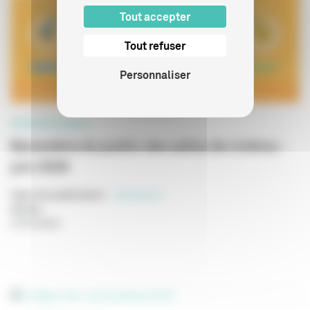
Tout accepter
Tout refuser
Personnaliser
PROFESSIONNELS
Baromètre du public des salles de cinéma -
juin 2026
Type de publication
:
Statistiques
Année
:
27/07/2026