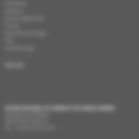
Actualités
Dossiers
Autres organismes
Presse
Education à l'image
FAQ
Charte et logo
ENGLISH
CENTRE NATIONAL DU CINÉMA ET DE L’IMAGE ANIMÉE
291 Boulevard Raspail
75675 Paris Cedex 14
Tél. : +33 (0)1 44 34 34 40