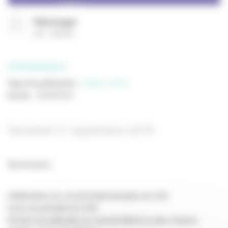
Télécharger
(
50
634 Ko
)
PROFESSIONNELS
Type de publication
:
Bulletin officiel
Année
:
24/09/2018
Vendredi 21 septembre 2018
Sommaire
Délibérations du conseil d’administration du CNC
Actes du président du CNC
Mention de publication au Journal officiel ou dans d’autres