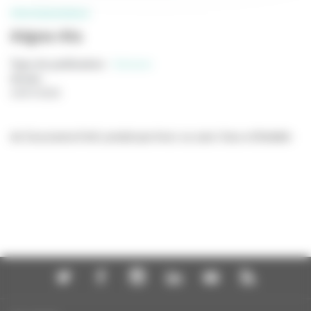
PROFESSIONNELS
Adgwa-Ata
Type de publication
:
Scénario
Année
:
24/07/2026
de Zsuzsanna Kreif, produit par Avec ou sans Vous et Boddah