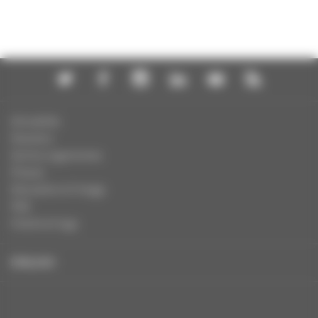
Actualités
Dossiers
Autres organismes
Presse
Education à l'image
FAQ
Charte et logo
ENGLISH