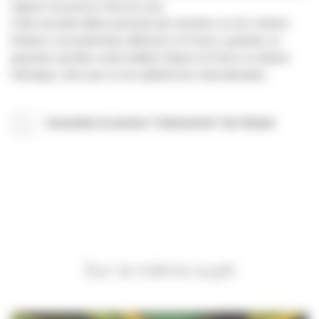
l’agence de presse Clair de Lune.
Cette nouvelle édition présente des données sur les chaînes
linéaires conventionnées diffusées en France, gratuites ou
payantes (qu’elles soient éditées depuis la France ou depuis
l’étranger), ainsi que sur les plateformes internationales.
Consulter la version "interactive" de l'étude
Sur le même sujet