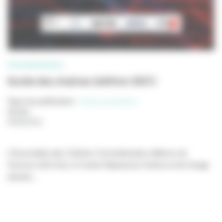
PROFESSIONNELS
Guide des chaînes (édition 2021)
Type de publication
:
Etude prospective
Année
:
09/06/2021
L’Association des Chaînes Conventionnées éditrices de
Services (ACCeS), le Centre National du Cinéma et de l’image
animée...