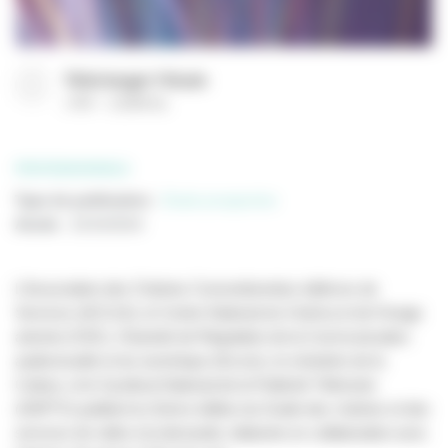
Télécharger l'étude
(
PDF
22368 Ko
)
PROFESSIONNELS
Type de publication
:
Etude prospective
Année
:
22/10/2024
L’Association des Chaînes Conventionnées éditrices de
Services (ACCeS), le Centre National du Cinéma et de l’image
animée (CNC), l’Autorité de Régulation de la Communication
audiovisuelle et du numérique (Arcom), le ministère de la
Culture, et le Syndicat National de la Publicité Télévisée
(SNPTV) publient la 21ème édition du Guide des chaînes et des
services de vidéo à la demande, élaborée en collaboration avec