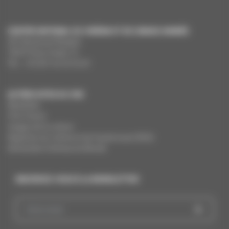
CENTRE NATIONAL DU CINÉMA ET DE L’IMAGE ANIMÉE
291 Boulevard Raspail
75675 Paris Cedex 14
Tél. : +33 (0)1 44 34 34 40
AUTRES SITES DU CNC
MesAides
Film France
Images de la culture
Registres du cinéma et de l’audiovisuel (RCA)
Demandes Cinémas du Monde
INSCRIVEZ-VOUS À LA NEWSLETTER