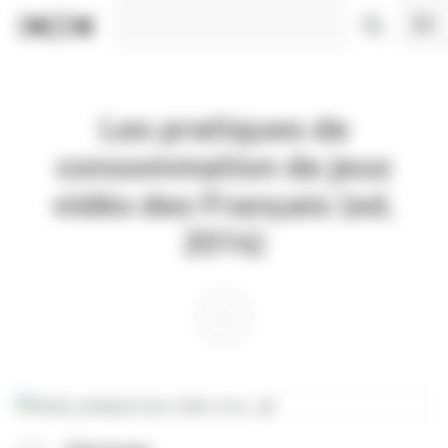
Panneau de gestion des cookies
Les pratiques de
consommation de jeux
vidéo des Français (ed.
2014)