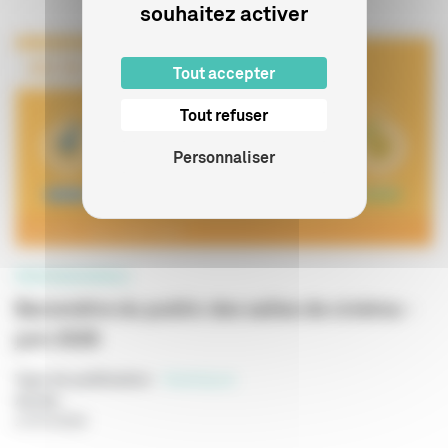
souhaitez activer
Tout accepter
Tout refuser
Personnaliser
PROFESSIONNELS
Baromètre du public des salles de cinéma -
juin 2026
Type de publication
:
Statistiques
Année
:
27/07/2026