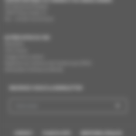
291 Boulevard Raspail
75675 Paris Cedex 14
Tél. : +33 (0)1 44 34 34 40
AUTRES SITES DU CNC
MesAides
Film France
Images de la culture
Registres du cinéma et de l’audiovisuel (RCA)
Demandes Cinémas du Monde
INSCRIVEZ-VOUS À LA NEWSLETTER
CONTACT
PLAN DU SITE
MENTIONS LÉGALES