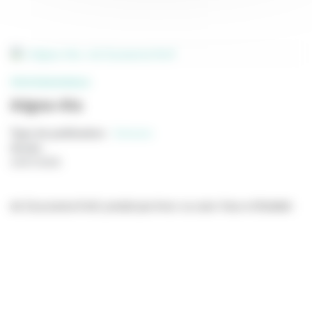
PROFESSIONNELS
Adgwa-Ata
Type de publication
:
Scénario
Année
:
24/07/2026
de Zsuzsanna Kreif, produit par Avec ou sans Vous et Boddah