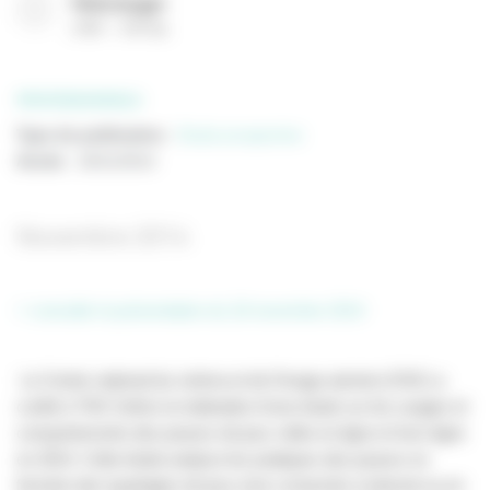
Télécharger
(
PDF
797 Ko
)
PROFESSIONNELS
Type de publication
:
Etude prospective
Année
:
18/11/2014
Novembre 2014
> consulter la présentation du 18 novembre 2014
Le Centre national du cinéma et de l’image animée (CNC) a
confié à TNS Sofres la réalisation d’une étude sur les usages et
comportements des joueurs de jeux vidéo en ligne et hors ligne
en 2014. Cette étude analyse les pratiques des joueurs en
fonction des typologies de jeux (non connectés à internet ou en