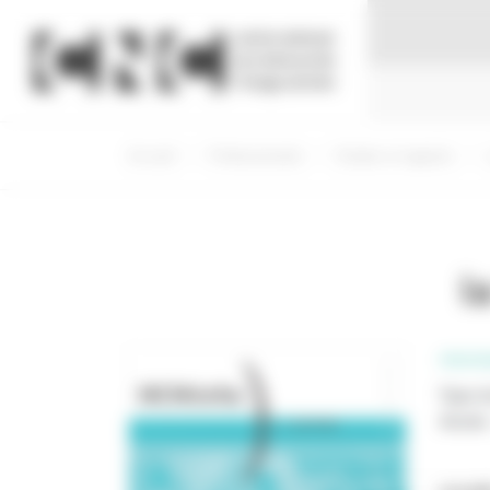
Panneau de gestion des cookies
Accueil
Professionnels
Etudes et rapports
l
PROFE
Type d
Année