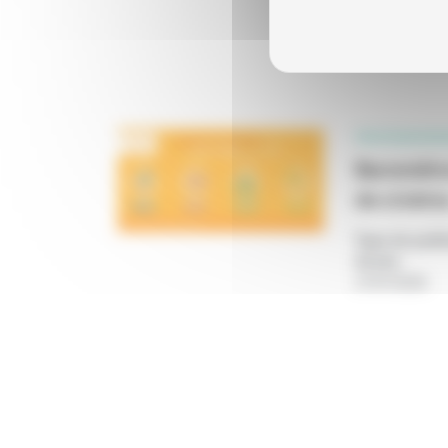
PROFESSIONN
Baromètre
de cinéma
Type de publi
Année
:
27/07/2026