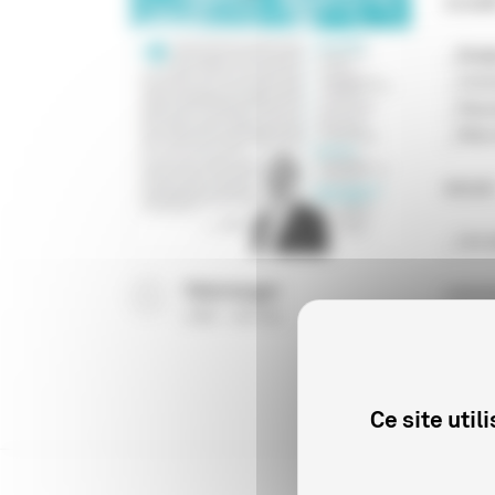
actuali
_ Budg
_ Conve
_ Nouv
_ Mois
dossie
_ Les 
Télécharger
commis
(
PDF
631 Ko
)
_ L’ag
Ce site uti