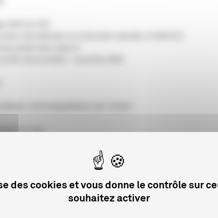
té
et 2004 du CNC
ntion internationale sur la diversité culturelle à l’UNESCO
eau portail www.culture.fr
 du film documentaire - novembre 2003
r
pratiques cinématographiques des Seniors
sion du mois
rément des films de long métrage
lise des cookies et vous donne le contrôle sur c
souhaitez activer