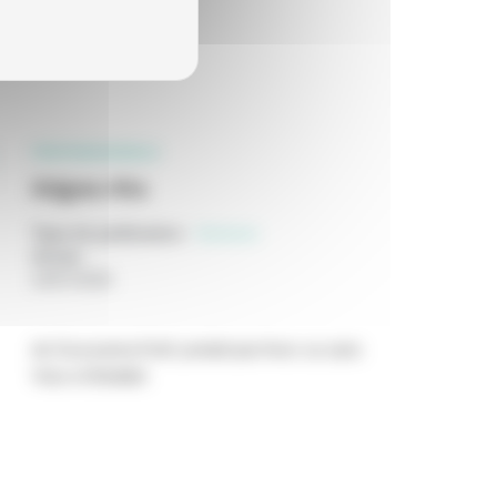
PROFESSIONNELS
Adgwa-Ata
Type de publication
:
Scénario
Année
:
24/07/2026
de Zsuzsanna Kreif, produit par Avec ou sans
Vous et Boddah