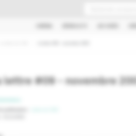
CINÉMA
SÉRIES & TV
JEU VIDÉO
CR
La lettre du CNC
la lettre #09 - novembre 2003
a lettre #09 - novembre 20
SSIONNELS
e publication
:
Lettre du CNC
:
01/11/2003