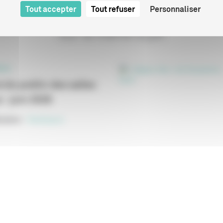
Tout accepter
Tout refuser
Personnaliser
Sur le même sujet
ELS
 du public des salles
 - juin 2026
cation
:
Statistiques