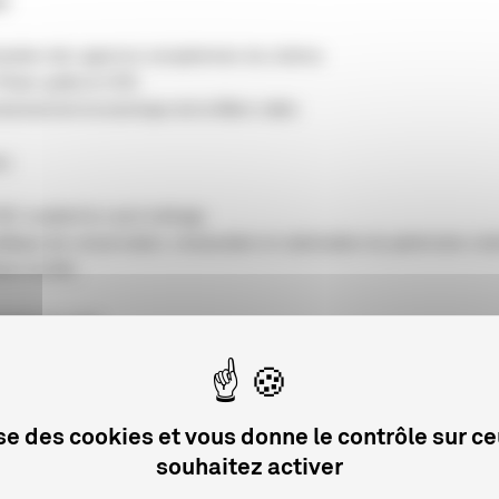
té
aration des agences européennes du cinéma
Pham quitte le CNC
tionnement économique de la filière vidéo
rs
NC soutient le court métrage
litique de conservation, restauration et valorisation du patrimoine c
ses du film
sion du mois
lassification des oeuvres cinématographiques
lise des cookies et vous donne le contrôle sur c
souhaitez activer