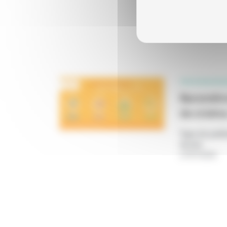
PROFESSIONN
Baromètre
de cinéma
Type de publi
Année
:
27/07/2026