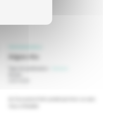
PROFESSIONNELS
Adgwa-Ata
Type de publication
:
Scénario
Année
:
24/07/2026
de Zsuzsanna Kreif, produit par Avec ou sans
Vous et Boddah