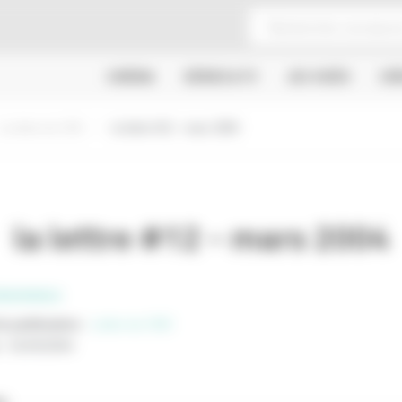
CINÉMA
SÉRIES & TV
JEU VIDÉO
CR
La lettre du CNC
la lettre #12 - mars 2004
la lettre #12 - mars 2004
SSIONNELS
e publication
:
Lettre du CNC
:
01/03/2004