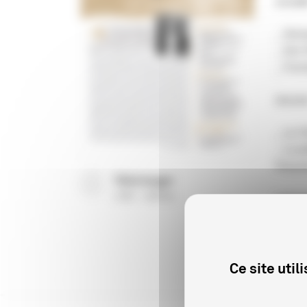
actuali
_ Décl
_ Kim 
_ Fonc
dossie
_ Le C
_ La po
françai
Télécharger
(
PDF
829 Ko
)
commis
_ La c
Ce site uti