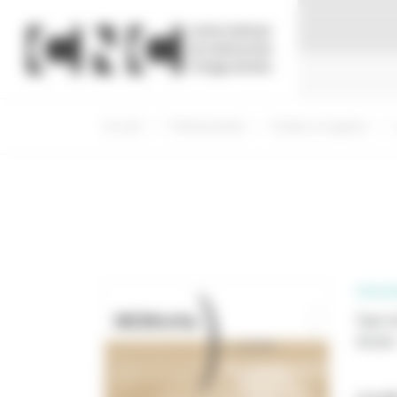
Panneau de gestion des cookies
Accueil
Professionnels
Etudes et rapports
PROFE
Type d
Année