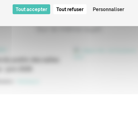
Tout accepter
Tout refuser
Personnaliser
Sur le même sujet
ELS
 du public des salles
 - juin 2026
cation
:
Statistiques