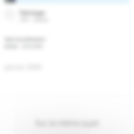
Télécharger
(
PDF
1049 Ko
)
Type de publication
:
Année
:
12/01/2009
janvier 2009.
Sur le même sujet