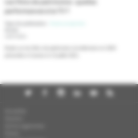
Les films de patrimoine : quelles
performances à la TV ?
Type de publication
:
Etude prospective
Année
:
14/07/2021
Etude sur les films de patrimoine à la télévision en 2020
présentée à Cannes le 14 juillet 2021.
Actualités
Dossiers
Autres organismes
Presse