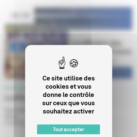
Ce site utilise des
cookies et vous
PROFESSIONNELS
donne le contrôle
La diffusion des films de patrimoine
sur ceux que vous
souhaitez activer
Type de publication
:
Etude prospective
Année
:
14/10/2021
Tout accepter