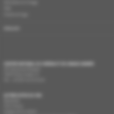
Education à l'image
FAQ
Charte et logo
ENGLISH
CENTRE NATIONAL DU CINÉMA ET DE L’IMAGE ANIMÉE
291 Boulevard Raspail
75675 Paris Cedex 14
Tél. : +33 (0)1 44 34 34 40
AUTRES SITES DU CNC
MesAides
Film France
Images de la culture