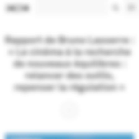
Panneau de gestion des cookies
Rapport de Bruno Lasserre :
« Le cinéma à la recherche
de nouveaux équilibres :
relancer des outils,
repenser la régulation »