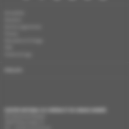
Actualités
Dossiers
Autres organismes
Presse
Education à l'image
FAQ
Charte et logo
ENGLISH
CENTRE NATIONAL DU CINÉMA ET DE L’IMAGE ANIMÉE
291 Boulevard Raspail
75675 Paris Cedex 14
Tél. : +33 (0)1 44 34 34 40