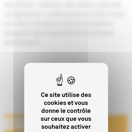
équilibres : relancer des outils, repenser
la régulation » a été remis ce lundi 3 avril
aux deux ministres. Bruno Lasserre a
présenté ses propositions à la presse
jeudi 6 avril.
Ce site utilise des
Sur le même sujet
cookies et vous
donne le contrôle
sur ceux que vous
souhaitez activer