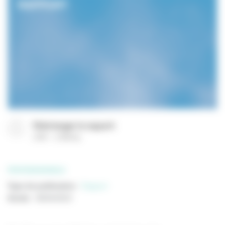
Télécharger le rapport
(
PDF
2196 Ko
)
PROFESSIONNELS
Type de publication
:
Rapport
Année
:
06/04/2023