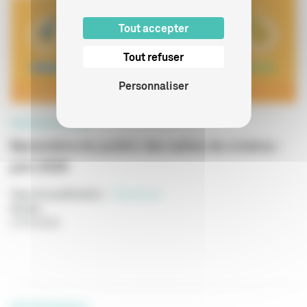
Tout accepter
Tout refuser
Personnaliser
PROFESSIONNELS
Baromètre du public des salles de cinéma -
juin 2026
Type de publication
:
Statistiques
Année
:
27/07/2026
PROFESSIONNELS