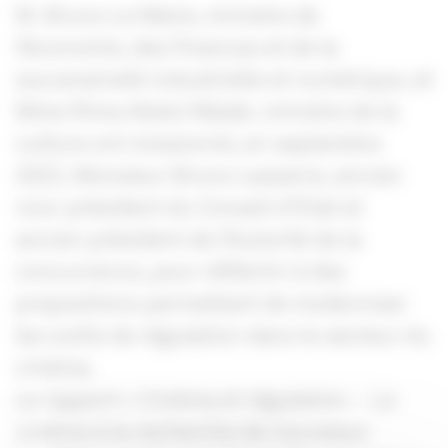
M. Bruno Le Maire, ministre de
l’économie, des finances et de la
souveraineté industrielle et numérique, et
Mme Rima Abdul Malak, ministre de la
culture ont missionné, en septembre
2022, Monsieur Bruno Lasserre, ancien
vice-président du Conseil d’Etat et
ancien président de l’Autorité de la
concurrence, pour réfléchir à des
propositions permettant de moderniser
les outils de régulation dans le secteur du
cinéma.
Le rapport « Cinéma et régulation – Le
cinéma à la recherche de nouveaux