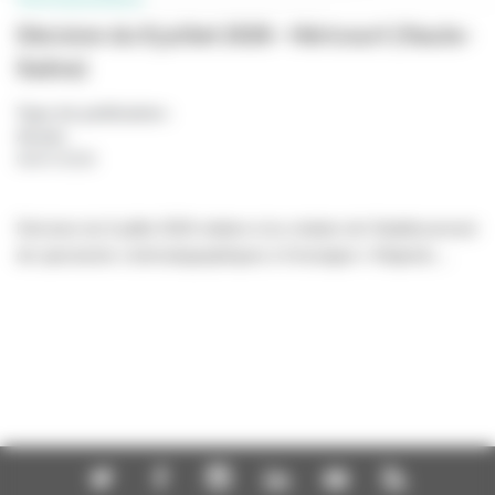
Décision du 6 juillet 2026 - Héricourt (Haute-
Saône)
Type de publication
:
Année
:
06/07/2026
Décision du 6 juillet 2026 relative à la création de l’établissement
de spectacles cinématographiques à l’enseigne « Majestic...