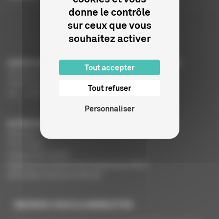
donne le contrôle
sur ceux que vous
souhaitez activer
CENTRE NATIONAL DU CINÉMA ET DE L’IMAGE ANIMÉE
Tout accepter
291 Boulevard Raspail
75675 Paris Cedex 14
Tout refuser
Tél. : +33 (0)1 44 34 34 40
Personnaliser
AUTRES SITES DU CNC
MesAides
Film France
Images de la culture
Registres du cinéma et de l’audiovisuel (RCA)
Demandes Cinémas du Monde
INSCRIVEZ-VOUS À LA NEWSLETTER