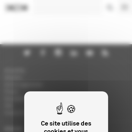
Panneau de gestion des cookies
Actualités
Dossiers
Autres organismes
Presse
Education à l'image
FAQ
Charte et logo
Ce site utilise des
ENGLISH
cookies et vous