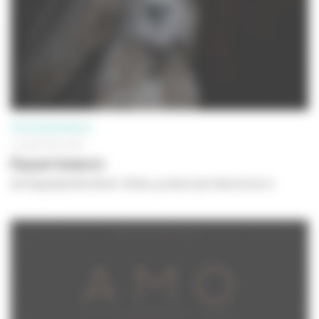
PROFESSIONNELS
19 JANVIER 2026
Equarrisseurs
de Hippolyte Burkhart-Uhlen, produit par Sancho & co