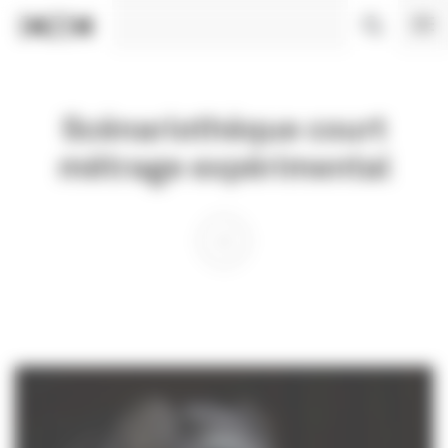
Panneau de gestion des cookies
Scénariothèque court
métrage expérimental