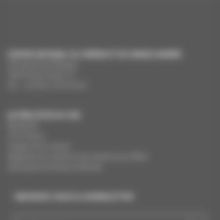
CENTRE NATIONAL DU CINÉMA ET DE L’IMAGE ANIMÉE
291 Boulevard Raspail
75675 Paris Cedex 14
Tél. : +33 (0)1 44 34 34 40
AUTRES SITES DU CNC
MesAides
Film France
Images de la culture
Registres du cinéma et de l’audiovisuel (RCA)
Demandes Cinémas du Monde
INSCRIVEZ-VOUS À LA NEWSLETTER