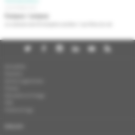
PROFESSIONNELS
16 OCTOBRE 2012
Corpus / corpus
un scénario de Christophe Loizillon / Les films du rat
Actualités
Dossiers
Autres organismes
Presse
Education à l'image
FAQ
Charte et logo
ENGLISH