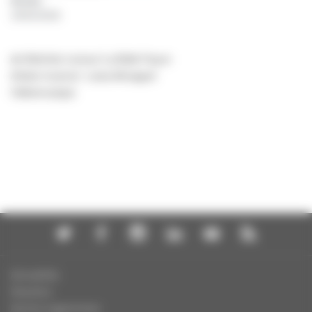
Année
:
19/02/2026
de Melchior Leroux/ La Belle Façon
Artiste musical : Luisa Almaguer
Vidéomusique
Actualités
Dossiers
Autres organismes