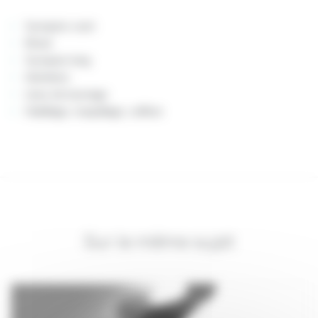
Synopsis court
Mood
Synopsis long
Intentions
Lieux de tournage
Habillage, maquillage, coiffure
Sur le même sujet