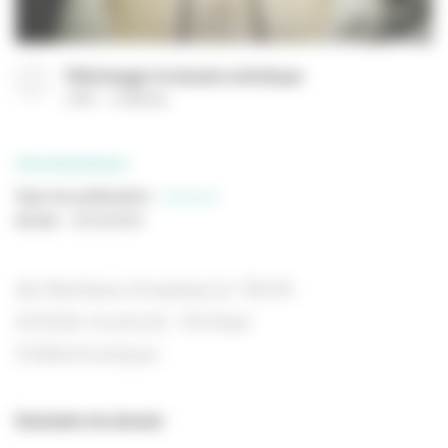
Télécharger le dossier artistique
(
PDF
12780 Ko
)
PROFESSIONNELS
Type de publication
:
Scénario
Année
:
16/10/2025
de Barbara Anastacio/ Birth
Artiste musical : Kinlaw
Vidéomusique
Sommaire du dossier