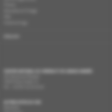
Presse
Education à l'image
FAQ
Charte et logo
ENGLISH
CENTRE NATIONAL DU CINÉMA ET DE L’IMAGE ANIMÉE
291 Boulevard Raspail
75675 Paris Cedex 14
Tél. : +33 (0)1 44 34 34 40
AUTRES SITES DU CNC
MesAides