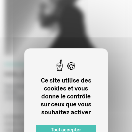
PROFESSIONNELS
Intro_(2)
Ce site utilise des
Type de publication
:
Scénario
cookies et vous
Année
:
donne le contrôle
19/02/2026
sur ceux que vous
souhaitez activer
de Basile Godard / Loqidor Productions
Artiste musical : lisa._.og
Tout accepter
Vidéomusique d’animation