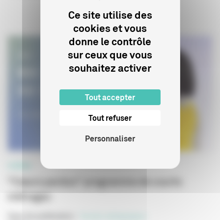
Ce site utilise des
cookies et vous
donne le contrôle
sur ceux que vous
souhaitez activer
Tout accepter
Tout refuser
Personnaliser
CINÉMA
"Cœurs perdus" programme de courts
métrages
Type de publication
:
Dossier pédagogique