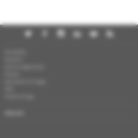
Actualités
Dossiers
Autres organismes
Presse
Education à l'image
FAQ
Charte et logo
ENGLISH