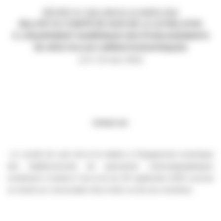
DÉCRET N° 2011-306 DU 21 MARS 2011
RELATIF AU COMITÉ DE SUIVI DE LA LOI RELATIVE
À L’ÉQUIPEMENT NUMÉRIQUE DES ÉTABLISSEMENTS
DE SPECTACLES CINÉMATOGRAPHIQUES
(J.O. 23 mars 2011)
Article 1er
Le comité de suivi de la loi relative à l’équipement numérique
des établissements de spectacles cinématographiques
mentionné à l’article 6 de la loi du 30 septembre 2010 susvisé
se réunit sur convocation d’au moins un de ses membres.