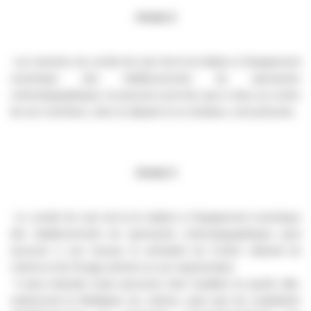
Article 2
Les réunions du comité de suivi de la loi relative à l’équipement
numérique des établissements de spectacles
cinématographiques ne peuvent avoir lieu que si deux au moins
de ses membres, dont un député et un sénateur, sont présents.
Article 3
Le comité de suivi de la loi relative à l’équipement numérique
des établissements de spectacles cinématographiques peut
associer à ses travaux le président du Centre national du
cinéma et de l’image animée ou son représentant.
Il peut entendre toute personne dont l’audition lui paraît utile,
notamment le Médiateur du cinéma, ainsi que les exploitants