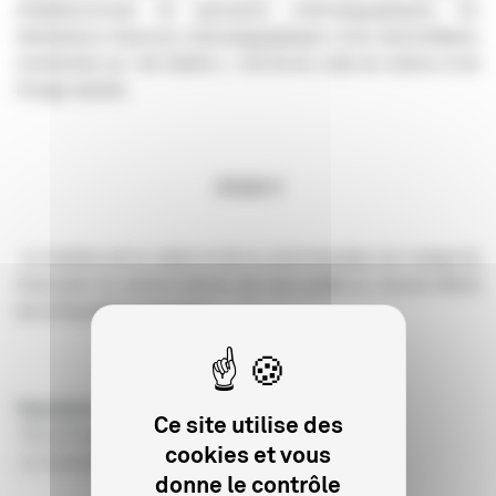
d’établissements de spectacles cinématographiques, les
distributeurs d’œuvres cinématographiques et les intermédiaires
mentionnés au I de l’article L. 213-16 du code du cinéma et de
l’image animée.
Article 4
Le ministre de la culture et de la communication est chargé de
l’exécution du présent décret, qui sera publié au Journal officiel
de la République française.
Signataires :
Ce site utilise des
Par le Premier ministre :
cookies et vous
Le ministre de la culture et de la communication.
donne le contrôle