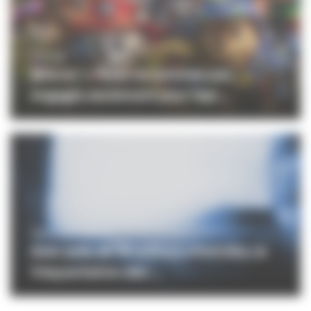
CINÉMA
Mikros : « Nous ne sommes pas
engagés seulement pour repr...
PROFESSIONNELS
Avec près de 18 millions d’entrées, la
fréquentation des ...