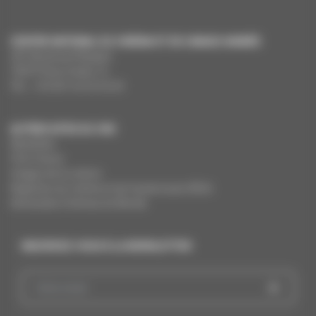
CENTRE NATIONAL DU CINÉMA ET DE L’IMAGE ANIMÉE
291 Boulevard Raspail
75675 Paris Cedex 14
Tél. : +33 (0)1 44 34 34 40
AUTRES SITES DU CNC
MesAides
Film France
Images de la culture
Registres du cinéma et de l’audiovisuel (RCA)
Demandes Cinémas du Monde
INSCRIVEZ-VOUS À LA NEWSLETTER