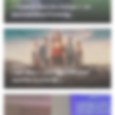
SÉRIES ET TV
« Violence dans les champs » : un
documentaire d’investig...
SÉRIES ET TV
« L’Or Bleu » : une saga d’été pour
raconter la crise de ...