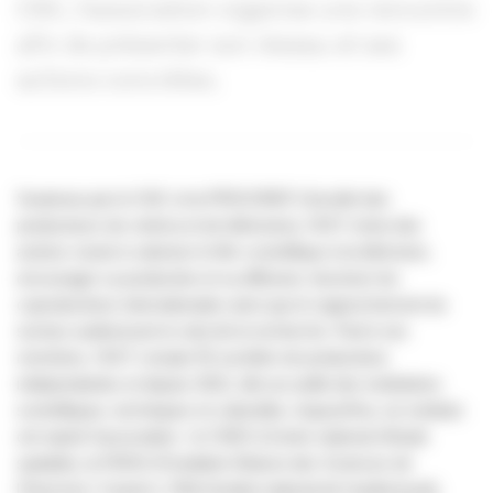
CNC, l’association organise une rencontre
afin de présenter son réseau et ses
actions concrètes.
Soutenue par le CNC et la PROCIREP (Société des
producteurs de cinéma et de télévision), l’AST mène des
actions visant à valoriser le film scientifique à la télévision,
encourager sa production et sa diffusion, favoriser les
coproductions internationales ainsi que le rapprochement du
secteur audiovisuel et celui de la recherche. Parmi ses
membres, l’AST compte 55 sociétés de productions
indépendantes et depuis 2022, elle accueille des institutions
scientifiques, techniques et culturelles. Aujourd’hui, six instituts
ont rejoint l’association : le CNES (Centre national d’étude
spatiale), la FMSH (Fondation Maison des Sciences de
l’Homme) / Canal-U, l’INA (Institut national de l’audiovisuel),