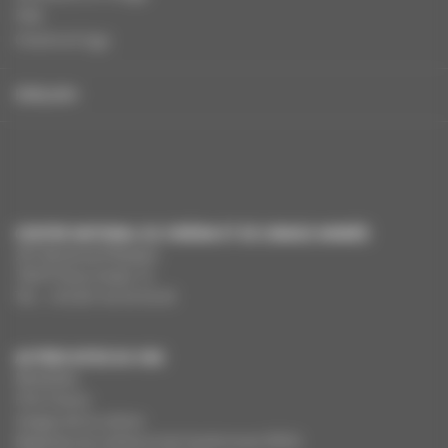
FAQ
Charte et logo
ENGLISH
CENTRE NATIONAL DU CINÉMA ET DE L’IMAGE ANIMÉE
291 Boulevard Raspail
75675 Paris Cedex 14
Tél. : +33 (0)1 44 34 34 40
AUTRES SITES DU CNC
MesAides
Film France
Images de la culture
Registres du cinéma et de l’audiovisuel (RCA)