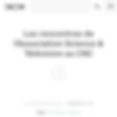
Panneau de gestion des cookies
Les rencontres de
l’Association Science &
Télévision au CNC
20 NOVEMBRE 2025
SÉRIES ET TV
Tags :
rencontre
science