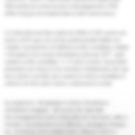
l’IRD (Institut de recherche pour le développement), l’OFB
(Office français de la biodiversité) et enfin Universcience.
Le 5 décembre prochain à partir de 14h30, le CNC ouvrira ses
portes à l’AST pour une session professionnelle dédiée à la
création, la production et la diffusion du film scientifique, intitulée
« Émergence d’un réseau d’institutions porté par l’AST : quels
soutiens au film scientifique ? ». À cette occasion, l’association
présentera son réseau et ses membres institutionnels ainsi que
leurs actions concrètes pour soutenir le cinéma scientifique et
renforcer les liens entre science, audiovisuel et société.
Au programme : témoignages et retours d’expérience
d’institutions engagées ; découverte des dispositifs
d’accompagnement (mise à disposition de chercheurs, aides à
l’écriture, à la production et à la diffusion, campagnes d’impact,
etc.), et annonce de la création d’une « Mission cinéma »,