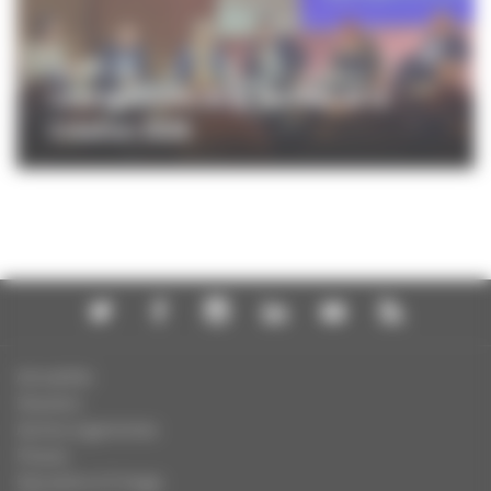
SÉRIES ET TV
Le programme de la Journée de la
Création 2026
Actualités
Dossiers
Autres organismes
Presse
Education à l'image