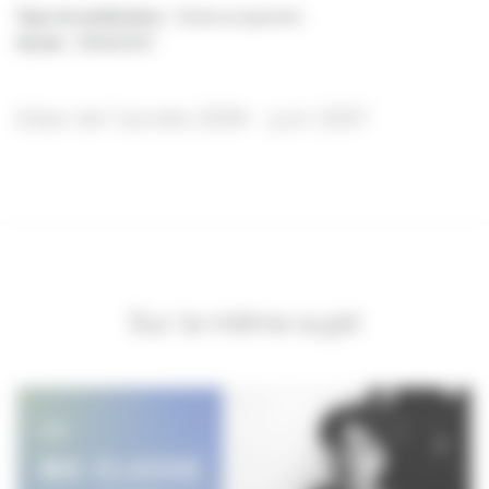
Type de publication
: Etude prospective
Année
:
08/08/2007
bilan de l'année 2006 - juin 2007
Sur le même sujet