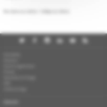
Ma classe au cinéma - Collège au cinéma
Actualités
Dossiers
Autres organismes
Presse
Education à l'image
FAQ
Charte et logo
ENGLISH