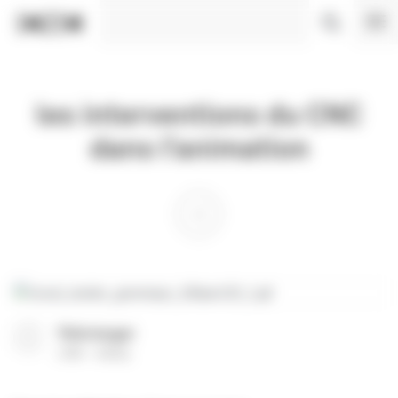
Panneau de gestion des cookies
les interventions du CNC
dans l’animation
Télécharger
(
PDF
58 Ko
)