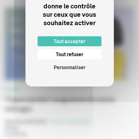
donne le contrôle
sur ceux que vous
souhaitez activer
Tout accepter
Tout refuser
Personnaliser
CINÉMA
"Cœurs perdus" programme de courts
métrages
Type de publication
:
Dossier pédagogique
Année
:
04/08/2026