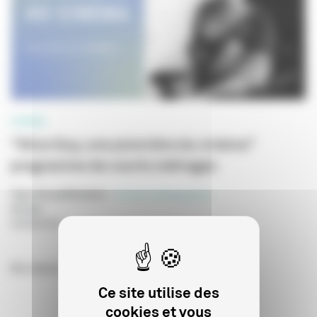
CINÉMA
"Alice Guy, une pionnière du cinéma"
programme de courts métrages
Type de publication
:
Dossier pédagogique
Année
:
04/08/2026
Ma classe au cinéma - Collège au cinéma
Ce site utilise des
cookies et vous