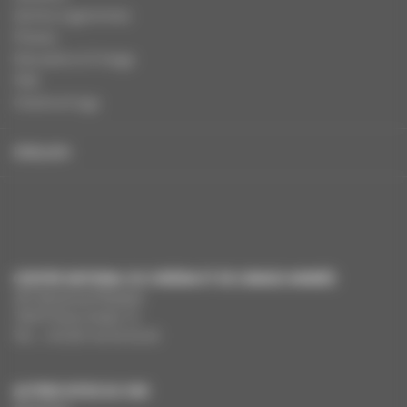
Autres organismes
Presse
Education à l'image
FAQ
Charte et logo
ENGLISH
CENTRE NATIONAL DU CINÉMA ET DE L’IMAGE ANIMÉE
291 Boulevard Raspail
75675 Paris Cedex 14
Tél. : +33 (0)1 44 34 34 40
AUTRES SITES DU CNC