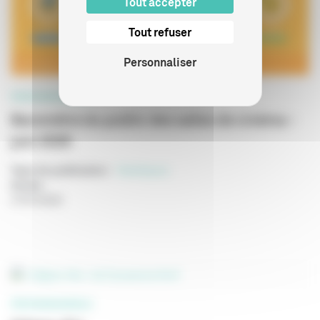
Tout accepter
Tout refuser
Personnaliser
PROFESSIONNELS
Baromètre du public des salles de cinéma -
juin 2026
Type de publication
:
Statistiques
Année
:
27/07/2026
PROFESSIONNELS