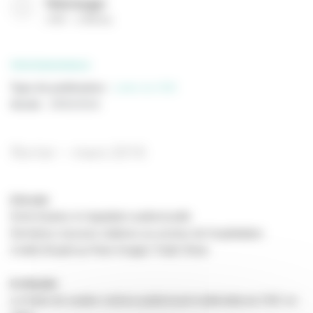
Télécharger
(
PDF
2780 Ko
)
PROFESSIONNELS
Type de publication
:
Lettre du CNC
Année
:
29/02/2016
février – mars 2016
à la une
Droit d’auteur et régulation audiovisuelle
Dernières mesures relatives au secteur de l’exploitation
Crédit d’impôt au Paris Images Trade Show
le dossier
Le fonds de soutien cinéma-audiovisuel-multimédia du CNC en