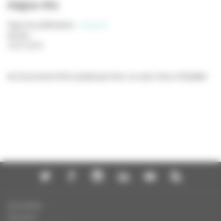
Adgwa-Ata
Type de publication
:
Scénario
Année
:
24/07/2026
de Zsuzsanna Kreif, produit par Avec ou sans Vous et Boddah
Actualités
Dossiers