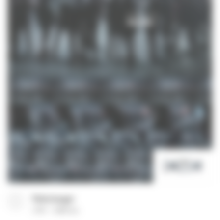
Télécharger
(
PDF
6980 Ko
)