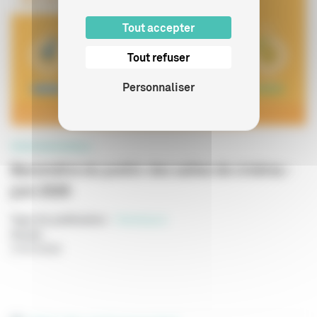
Tout accepter
Tout refuser
Personnaliser
PROFESSIONNELS
Baromètre du public des salles de cinéma -
juin 2026
Type de publication
:
Statistiques
Année
:
27/07/2026