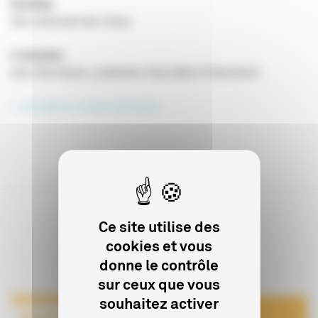
Portfolio
43e cérémonie des César
L'entretien
avec Ron Dyens, producteur (Sacrebleu Productions)
> consulter la version interactive
Ce site utilise des
cookies et vous
Sur le même sujet
donne le contrôle
sur ceux que vous
souhaitez activer