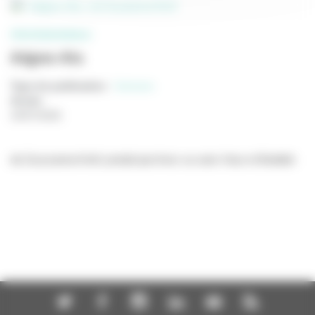
PROFESSIONNELS
Adgwa-Ata
Type de publication
:
Scénario
Année
:
24/07/2026
de Zsuzsanna Kreif, produit par Avec ou sans Vous et Boddah