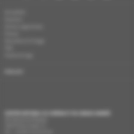
Actualités
Dossiers
Autres organismes
Presse
Education à l'image
FAQ
Charte et logo
ENGLISH
CENTRE NATIONAL DU CINÉMA ET DE L’IMAGE ANIMÉE
291 Boulevard Raspail
75675 Paris Cedex 14
Tél. : +33 (0)1 44 34 34 40