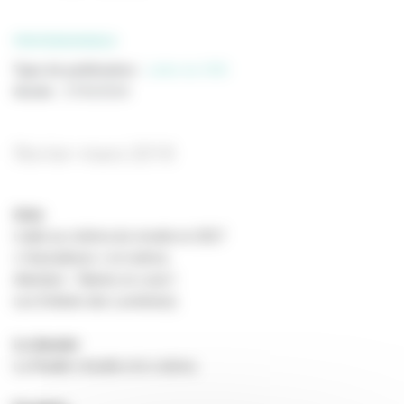
PROFESSIONNELS
Type de publication
:
Lettre du CNC
Année
:
27/02/2018
février-mars 2018
Actu
L’aide au cinéma du monde en 2017
« Hackathons » et cinéma
Attention : Talents en court !
Les Enfants des Lumière(s)
Le dossier
La Réalité virtuelle et le cinéma