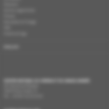
Dossiers
Autres organismes
Presse
Education à l'image
FAQ
Charte et logo
ENGLISH
CENTRE NATIONAL DU CINÉMA ET DE L’IMAGE ANIMÉE
291 Boulevard Raspail
75675 Paris Cedex 14
Tél. : +33 (0)1 44 34 34 40