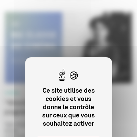
Ce site utilise des
CINÉMA
cookies et vous
"Alice Guy, une pionnière du cinéma"
donne le contrôle
programme de courts métrages
sur ceux que vous
souhaitez activer
Type de publication
:
Dossier pédagogique
Année
: