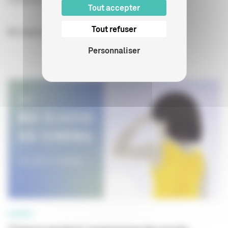
04/08/2026
Tout accepter
Tout refuser
Ma classe au cinéma - Collège au cinéma
Personnaliser
CINÉMA