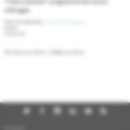
"Cœurs perdus" programme de courts
métrages
Type de publication
:
Dossier pédagogique
Année
:
04/08/2026
Ma classe au cinéma - Collège au cinéma
Actualités