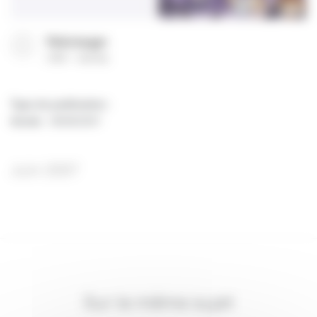
Télécharger
(
PDF
344 Ko
)
Type de publication
:
Année
:
08/08/2007
Juin 2007
Sur le même sujet