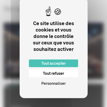
Derniers articles sur le sujet
Ce site utilise des
cookies et vous
donne le contrôle
sur ceux que vous
souhaitez activer
Tout accepter
SÉRIES ET TV
« Écris ta série ! » ! fête ses cinq ans
Tout refuser
Personnaliser