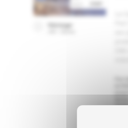
Le C
PwC 
Télécharger
son 
(
PDF
2533 Ko
)
prod
CNC 
indu
Pour ré
de l’I
groupe 
dire l
l’INSE
entrepr
précéd
matière