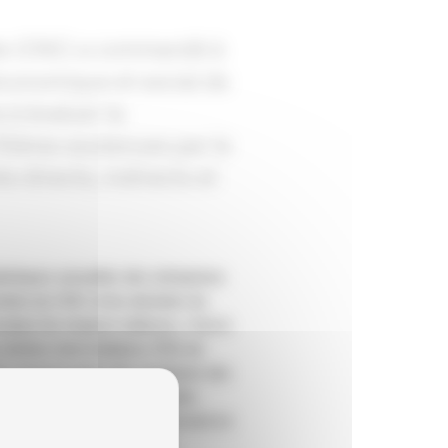
mée (CNC) a commandé à
conomique et social de
 à évaluer la
filières soutenues par le
s directs, indirects et
atistiques annuelles des entreprises
ention du CNC et les données du
luer les impacts indirects, c’est-à-
entrées intermédiaires (TEI) de
es de consommation des employés des
éalisée. Par rapport aux études
n du CNC a été affinée notamment en
 2018 sont des estimations.