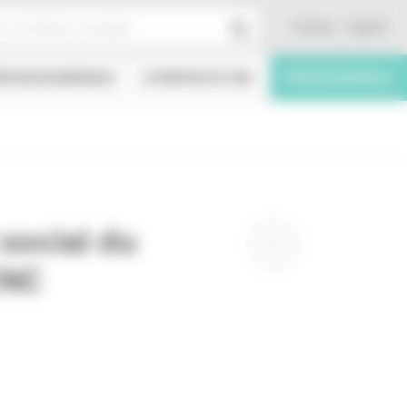
Contact
English
ÉATION NUMÉRIQUE
À PROPOS DU CNC
PROFESSIONNELS
social du
CNC