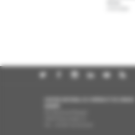
Année
:
27/07/2026
CENTRE NATIONAL DU CINÉMA ET DE L’IMAGE
ANIMÉE
291 Boulevard Raspail
75675 Paris Cedex 14
Tél. : +33 (0)1 44 34 34 40