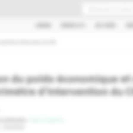
CINÉMA
SÉRIES & TV
JEU VIDÉO
CR
 périmètre d’intervention du CNC
on du poids économique et 
rimètre d’intervention du 
e publication
:
Etude prospective
:
16/10/2019