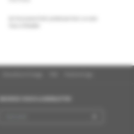
de Zsuzsanna Kreif, produit par Avec ou sans
Vous et Boddah
Education à l'image
FAQ
Charte et logo
INSCRIVEZ-VOUS À LA NEWSLETTER