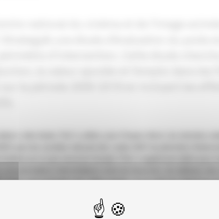
entre national du cinéma et de l’image ani
Strategy& une étude d’évaluation du poids é
périmètre d’intervention. Cette étude cherche
uction, la valeur ajoutée et l’emploi dans les 
sur la période 2009-2018 en incluant les effet
its.
aliser cette étude, PwC a utilisé, pour l’impact direct, les données st
NSEE pour les sociétés relevant des codes NAF du périmètre d’interv
Audiens en ce qui concerne l’emploi. PwC a également utilisé pour éva
es consommations intermédiaires entre les branches, les tableaux des 
E. Enfin, une évaluation des effets induits, c’est-à-dire les dépens
ises relevant du périmètre d’interven-tion du CNC, a également été r
entes publiées en 2013 et 2015, l’analyse du périmètre d’interventio
 d’emploi dans les secteurs du jeu vidéo et de la vidéo. Les données