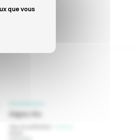
eux que vous
PROFESSIONNELS
Adgwa-Ata
Type de publication
:
Scénario
Année
:
24/07/2026