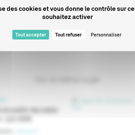
lise des cookies et vous donne le contrôle sur c
souhaitez activer
nsulter la synthèse de l'étude
Tout accepter
Tout refuser
Personnaliser
Sur le même sujet
ELS
 du public des salles
 - juin 2026
cation
:
Statistiques