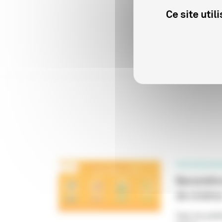
Ce site uti
Co
PROFESSIONN
Baromètre
de cinéma
Type de publi