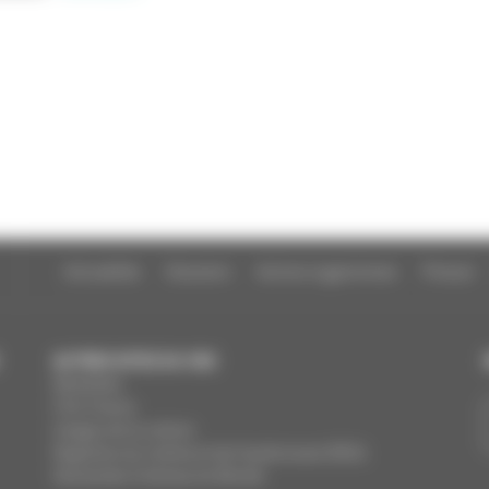
Actualités
Dossiers
Autres organismes
Presse
AUTRES SITES DU CNC
MesAides
Film France
Images de la culture
Registres du cinéma et de l’audiovisuel (RCA)
Demandes Cinémas du Monde