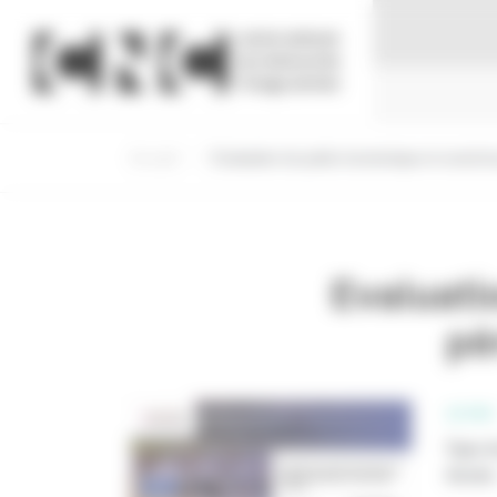
Panneau de gestion des cookies
Accueil
Evaluation du poids économique et social du
Evaluati
pé
LE CNC
Type d
Année