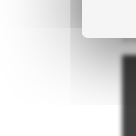
Le Pa
Le c