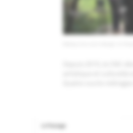
Making of du court métrage "Le Pass
Depuis 2015, le CNC dé
artistique et culturelle
Quatre courts métrages 
Le Passage