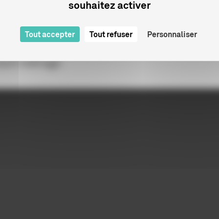
souhaitez activer
Louis Pierre-Lacouture, Ingénieur du
ssage
Tout accepter
Tout refuser
Personnaliser
ourt métrage