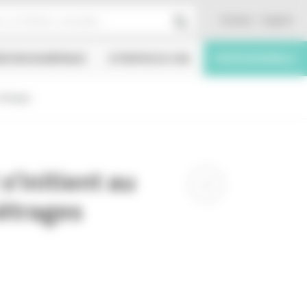
Contact
English
ÉATION NUMÉRIQUE
À PROPOS DU CNC
PROFESSIONNELS
métrages
’initient au
étrages