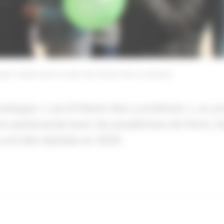
age" réalisé dans le cadre des Enfants des Lumière(s)
veloppe « Les Enfants des Lumière(s) », un 
 en partenariat avec les académies de Paris, Ve
ont été réalisés en 2020.