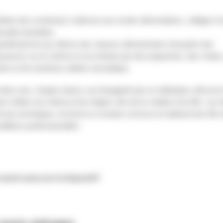
fants des Lumière(s) s’adresse aux écoles élémentaires, collèges et
ucation prioritaire.
positif permet aux élèves des classes sélectionnées d’acquérir des
sances sur le cinéma et son histoire par des projections, des visites
res et de nombreux ateliers de pratique.
 deux ans, chaque classe, accompagnée par un réalisateur, découvre
nts métiers du cinéma et les étapes clés de la création d’un film. Les 
ent aux techniques, écrivent un scénario commun et réalisent leur film
ditions professionnelles.
savoir plus sur le dispositif