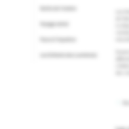
Sortis de l'ombre
Les En
de l’éd
Voyage astral
Le dis
connais
Face à l'injustice
rencont
Durant
Les Enfants des Lumière(s)
différe
s’initi
des con
En 