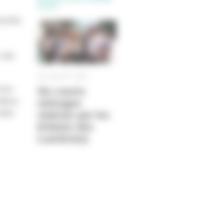
SUJET
 lycées
, des
28 JUILLET 2020
 les
Six courts
élèves
métrages
 dans
réalisés par les
Enfants des
Lumière(s)