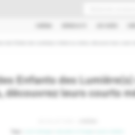
CINÉMA
SÉRIES & TV
JEU VIDÉO
CR
ves des Enfants des Lumière(s) s’initient au cinéma, découvrez leurs courts 
des Enfants des Lumière(s) s
, découvrez leurs courts m
28 JUILLET 2020
CINÉMA
Tags :
court métrage
education à l’image
jeune création