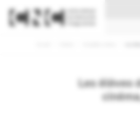
Panneau de gestion des cookies
Accueil
Cinéma
Actualités cinéma
Les élè
Les élèves 
cinéma