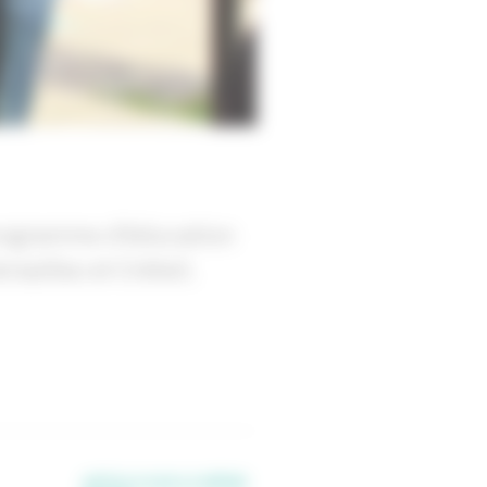
programme d’éducation
rsailles et Créteil.
ARTICLE SUR LE MÊME