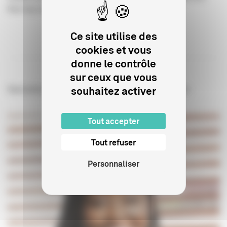
Red Sea Souk.
Ce site utilise des
cookies et vous
donne le contrôle
sur ceux que vous
Nameita Toure – (Côte d’Ivoire) TSK Studios
souhaitez activer
Tout accepter
Tout refuser
Personnaliser