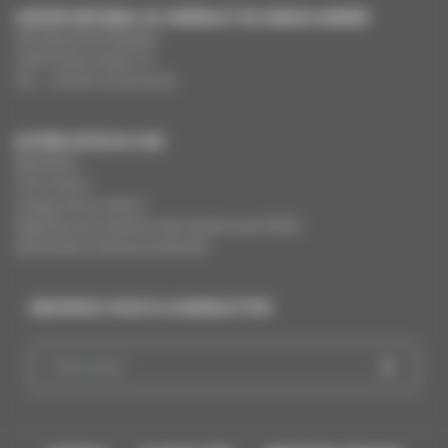
CENTRE NATIONAL DU CINÉMA ET DE L’IMAGE ANIMÉE
291 Boulevard Raspail
75675 Paris Cedex 14
Tél. : +33 (0)1 44 34 34 40
AUTRES SITES DU CNC
MesAides
Film France
Images de la culture
Registres du cinéma et de l’audiovisuel (RCA)
Demandes Cinémas du Monde
INSCRIVEZ-VOUS À LA NEWSLETTER