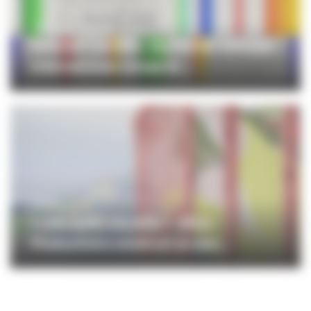
PROFESSIONNELS
Sommet Lumière : le premier sommet
international consacré...
CINÉMA
« Une aube nouvelle » : Miyu
Productions construit un pon...