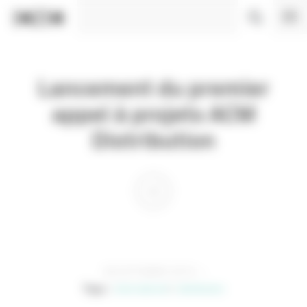
Panneau de gestion des cookies
Lancement du premier
appel à projets ACM
Distribution
05 OCTOBRE 2015
Tags :
international
distribution