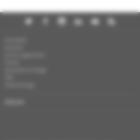
Actualités
Dossiers
Autres organismes
Presse
Education à l'image
FAQ
Charte et logo
ENGLISH