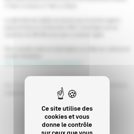
17 films à Cannes et 7 films à Venise.
La date limite des dépôts de dossier pour le premier appel à
projet est fixée au 10 décembre 2015. L’enveloppe sera au
maximum de 300 000 euros pour ce premier appel.
Pour consulter toutes les informations sur l’Aide aux cinémas du
monde Distribution :
http://www.cnc.fr/web/fr/acm-distribution
Visuel :
Vers l'autre rive
de Kiyoshi Kurosawa © 2015 Journey to the shore Film Partners/
COMME DES CINÉMAS
Ce site utilise des
cookies et vous
donne le contrôle
sur ceux que vous