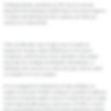
Frédérique Bredin, présidente du CNC lance le nouveau
dispositif ACM Distribution (ACMD) dans le but d’encourager la
circulation internationale des films soutenus par l’Aide aux
cinémas du monde (ACM).
Cette nouvelle aide, mise en place avec le soutien du
programme Europe créative-MEDIA de la Commission
européenne, prend la forme d’une subvention à des projets
présentant une stratégie de distribution internationale. La
distribution doit concerner au moins trois pays, dont au moins
un européen et un non-européen.
En accompagnant les distributeurs les plus ambitieux en
matière de diversité, l’ACMD contribuera à améliorer la diffusion
d’œuvres de grande qualité à travers le monde afin que le public
le plus large possible puisse y avoir accès. En 2015, ce sont 6
films ayant bénéficié de l’ACM qui ont été sélectionnés à Berlin,