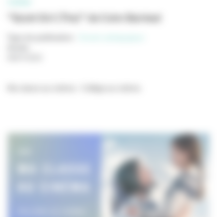
CINÉMA
"Quiet Girl (The)" de Colm Bairéad
Type de publication
:
Dossier pédagogique
Année
:
08/07/2025
Ma classe au cinéma - Collège au cinéma