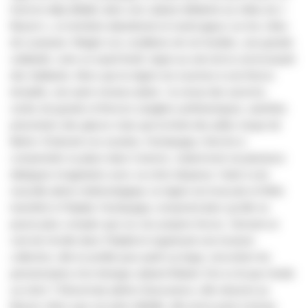
homme déjà affaibli, dans une cabane délabrée au milieu du «
Bassin », un territoire abandonné et marécageux sur les côtes
de Louisiane. Malgré ces conditions de vie hostiles, une grande
solidarité, voire un esprit festif, règne au sein de la communauté
des habitants. Alors que la région est soumise à une féroce
tempête, une autre menace plane : la venue des aurochs,
sortes de grands et féroces sangliers préhistoriques, autrefois
prisonniers des glaces mais que la fonte des pôles risque de
libérer. Endurant ces avanies, Hushpuppy cherche à
comprendre sa place dans l'univers, notamment via plusieurs
dialogues imaginaires avec sa mère disparue. Suite à une
nouvelle alerte météorologique, la région est évacuée et Wink
transféré à l'hôpital. Hushpuppy comprend alors qu'elle ne
pourra plus compter que sur ses propres forces. Semant un
vent de révolte dans l'hôpital et organisant une évasion
collective, elle en profite pour partir au large, rencontrer les
pensionnaires d'un étrange cabaret flottant. Est-ce là que réside
sa mère ? Désormais pleine d'assurance, elle retourne au
Bassin. Alors que son père défaille, elle arrive juste à temps