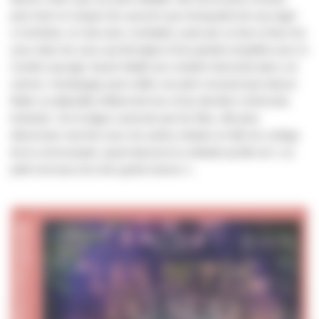
pour tenir en respect les aurochs qui menaçaient de saccager
ce territoire, et cela sans combattre, juste par un face-à-face les
yeux dans les yeux qui témoigne d'une grande empathie avec le
monde sauvage. Ayant rétabli une certaine harmonie dans cet
univers, Hushpuppy peut veiller son père mourant puis laisser
flotter sa dépouille enflammée lors d'une dernière cérémonie
funéraire. Sur la digue caressée par les flots, elle peut
désormais marcher avec les autres enfants en tête du cortège
de la communauté, ayant éprouvé la certitude qu'elle est « un
petit morceau d'un très grand univers ».