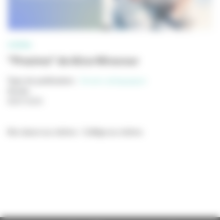
CINÉMA
"Proxima" de Alice Winocour
Type de publication
:
Dossier pédagogique
Année
:
08/07/2025
Ma classe au cinéma - Collège au cinéma