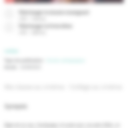
Télécharger le dossier enseignant
(
PDF
7546 Ko
)
Télécharger la fiche élève
(
PDF
2660 Ko
)
CINÉMA
Type de publication
:
Dossier pédagogique
Année
:
31/08/2023
Ma classe au cinéma - Collège au cinéma
Synopsis
Âgée de six ans, Hushpuppy vit seule avec son père Wink, un