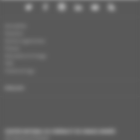
Actualités
Dossiers
Autres organismes
Presse
Education à l'image
FAQ
Charte et logo
ENGLISH
CENTRE NATIONAL DU CINÉMA ET DE L’IMAGE ANIMÉE
291 Boulevard Raspail