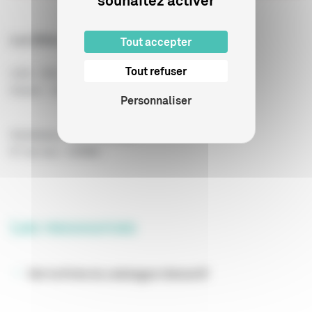
Les Bêtes du sud sauvage
de Benh Zeitlin
Tout accepter
Tout refuser
USA - 2012
Drame - 1h33
Personnaliser
Distributeur : ARP Selection
N° de visa : 134966
Les ressources
Voir la fiche du catalogue interactif