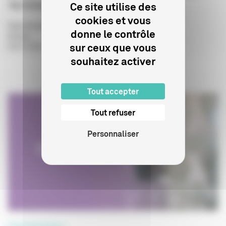
1er trimestre 2026
Ce site utilise des
cookies et vous
Type de publication
:
Statistiques
donne le contrôle
Année
:
sur ceux que vous
06/07/2026
souhaitez activer
Tout accepter
Tout refuser
Personnaliser
PROFESSIONNELS