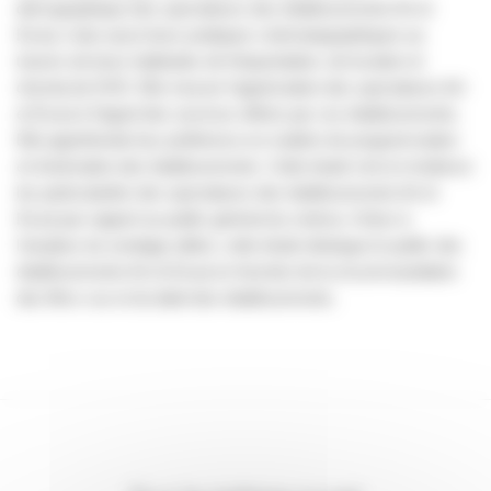
démographique des spectateurs des établissements Art et
Essai, mais aussi leurs pratiques cinématographiques au
travers de leurs habitudes de fréquentation, de location et
d’achat de DVD. Elle mesure l’appréciation des spectateurs Art
et Essai à l’égard des services offerts par ces établissements.
Elle appréhende leur préférence en matière de programmation
et d’animation des établissements. Cette étude met en évidence
les particularités des spectateurs des établissements Art et
Essai par rapport au public général du cinéma. Grâce à
l'ampleur du sondage utilisé, cette étude distingue le public des
établissements Art et Essai en fonction de la recommandation
des films vus et du label des établissements.