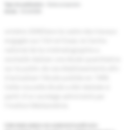
Type de publication
: Etude prospective
Année
:
01/10/2006
octobre 2006Dans le cadre des travaux
engagés sur l'Art et Essai, le Centre
national de la cinématographie a
souhaité réaliser une étude quantitative
sur le public de ces établissements afin
d'actualiser l'étude publiée en 1999.
Cette nouvelle étude a été réalisée à
partir d'un sondage administré par
l'institut Médiamétrie.
Cette étude analyse non seulement le profil socio-