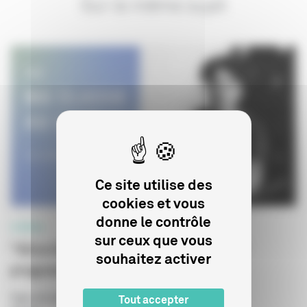
Sur le même sujet
Ce site utilise des
cookies et vous
donne le contrôle
CINÉMA
sur ceux que vous
"Alice Guy, une pionnière du cinéma"
souhaitez activer
programme de courts métrages
Type de publication
:
Dossier pédagogique
Tout accepter