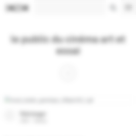
Panneau de gestion des cookies
le public du cinéma art et
essai
Télécharger
(
PDF
159 Ko
)