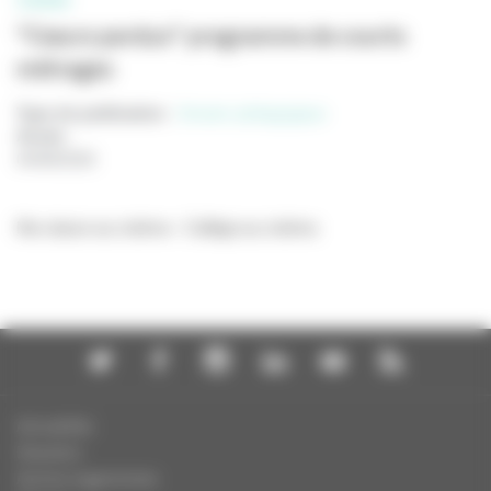
CINÉMA
"Cœurs perdus" programme de courts
métrages
Type de publication
:
Dossier pédagogique
Année
:
04/08/2026
Ma classe au cinéma - Collège au cinéma
Actualités
Dossiers
Autres organismes