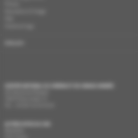
Presse
Education à l'image
FAQ
Charte et logo
ENGLISH
CENTRE NATIONAL DU CINÉMA ET DE L’IMAGE ANIMÉE
291 Boulevard Raspail
75675 Paris Cedex 14
Tél. : +33 (0)1 44 34 34 40
AUTRES SITES DU CNC
MesAides
Film France