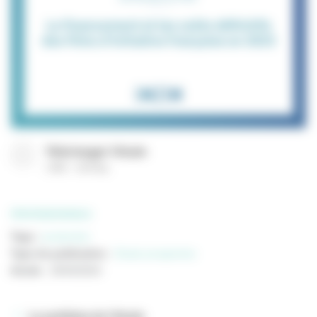
Télécharger l'étude
(
PDF
972 Ko
)
PROFESSIONNELS
Tags :
production
Type de publication
:
Etude prospective
Année
:
25/03/2024
La synthèse de l'étude