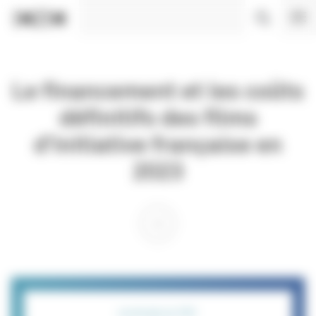
Panneau de gestion des cookies
Le financement et les coûts
définitifs des films
d’initiative française en
2023