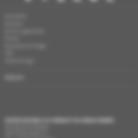
Actualités
Dossiers
Autres organismes
Presse
Education à l'image
FAQ
Charte et logo
ENGLISH
CENTRE NATIONAL DU CINÉMA ET DE L’IMAGE ANIMÉE
291 Boulevard Raspail
75675 Paris Cedex 14