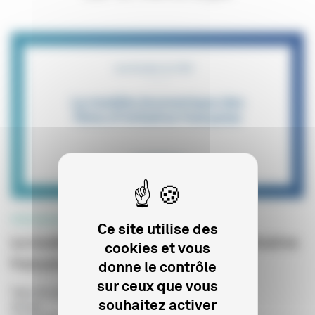
PROFESSIONNELS
Ce site utilise des
Le modèle économique des films d'initiative
cookies et vous
française
donne le contrôle
sur ceux que vous
Type de publication
:
Etude prospective
souhaitez activer
Année
: