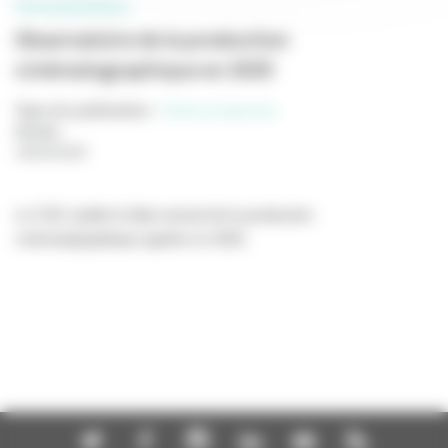
PROFESSIONNELS
Observatoire de la production
cinématographique en 2025
Type de publication
:
Etude prospective
Année
:
18/03/2026
Le CNC publie le bilan annuel de la production
cinématographique agréée en 2025.