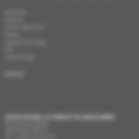
Actualités
Dossiers
Autres organismes
Presse
Education à l'image
FAQ
Charte et logo
ENGLISH
CENTRE NATIONAL DU CINÉMA ET DE L’IMAGE ANIMÉE
291 Boulevard Raspail
75675 Paris Cedex 14
Tél. : +33 (0)1 44 34 34 40