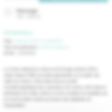
Télécharger
(
PDF
2027 Ko
)
PROFESSIONNELS
Tags :
salle de cinéma
exploitation
Type de publication
:
Etude prospective
Année
:
21/09/2022
Le Centre national du cinéma et de l’image animée (CNC)
réalise depuis 2006 une étude approfondie sur le public des
salles de cinéma. Cette étude dresse le profil
sociodémographique des spectateurs de cinéma, elle évalue la
pénétration du média cinéma et met en évidence la répétition de
la consommation cinéma au travers des habitudes de
fréquentation.