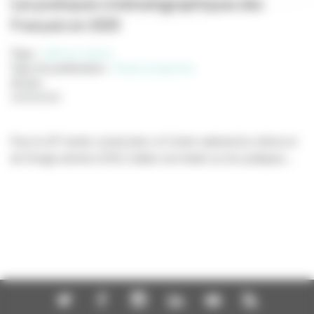
Les pratiques cinématographiques des
Français en 2025
Tags :
salle de cinéma
Type de publication
:
Etude prospective
Année
:
25/09/2025
e
Pour la 10
année consécutive, le Centre national du cinéma et
de l’image animée (CNC) réalise une étude sur les pratiques...