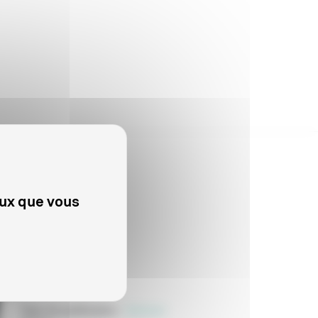
eux que vous
PROFESSIONNELS
The End
Type de publication
:
Scénario