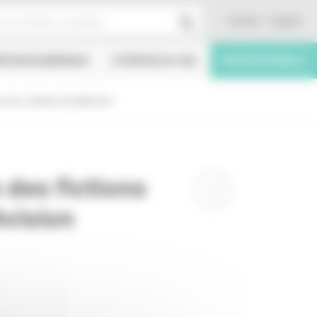
Contact
English
ÉATION NUMÉRIQUE
À PROPOS DU CNC
PROFESSIONNELS
ur les chaînes de télévision
 des fictions
évision