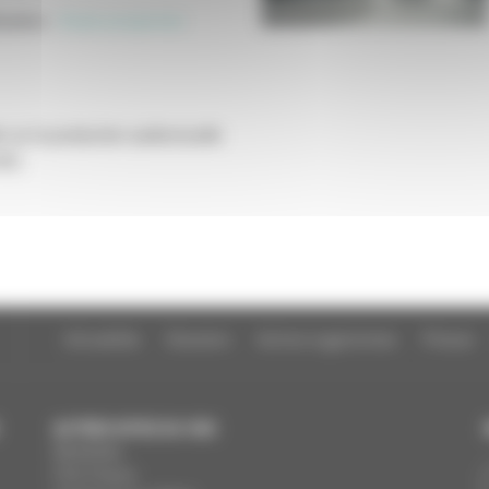
cation
:
Etude prospective
 sur la production audiovisuelle
CNC.
Actualités
Dossiers
Autres organismes
Presse
AUTRES SITES DU CNC
MesAides
Film France