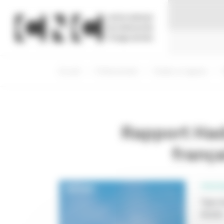
Panneau de gestion des cookies
Accueil
Professionnels
Etudes et rapports
Rapport Hada
frança
PROFE
Type d
Année