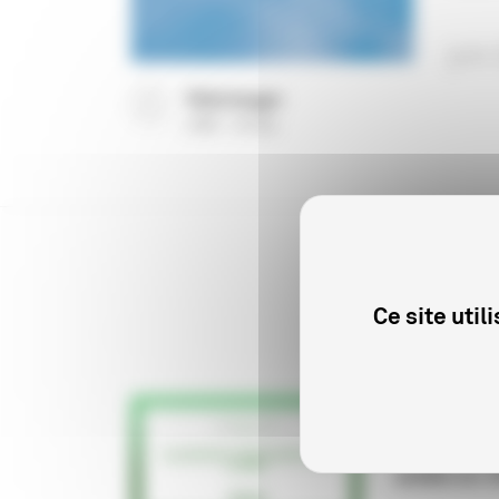
juin
Télécharger
(
PDF
91 Ko
)
Ce site uti
PROFESSIONN
La produc
aidée en 