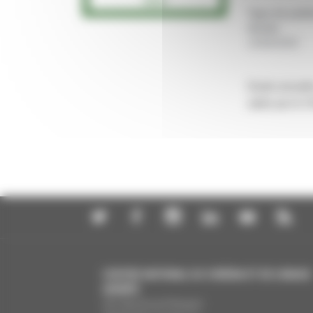
Type de publi
Année
:
15/06/2026
Etude annuelle
aidée par le 
CENTRE NATIONAL DU CINÉMA ET DE L’IMAGE
ANIMÉE
291 Boulevard Raspail