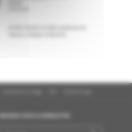
Année
:
02/06/2026
de Niki Lindroth Von Bath, produit par les
Valseurs, Malade et Wired Fly
Education à l'image
FAQ
Charte et logo
INSCRIVEZ-VOUS À LA NEWSLETTER