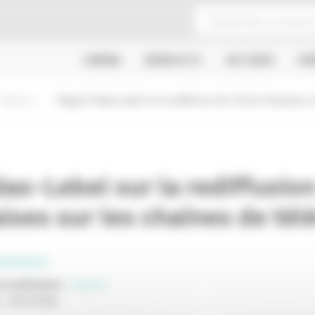
CINÉMA
SÉRIES & TV
JEU VIDÉO
CR
Rapports
Rapport Hadas-Lebel sur la rediffusion des fictions françaises s
s-Lebel sur la rediffusion
ises sur les chaînes de tél
SSIONNELS
e publication
:
Rapport
:
16/07/2006