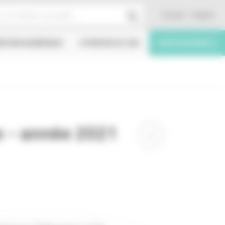
Contact
English
ÉATION NUMÉRIQUE
À PROPOS DU CNC
PROFESSIONNELS
e - année 2021