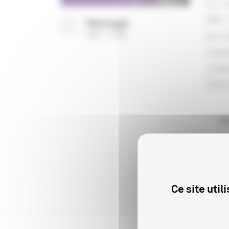
En 2
M€ (
Télécharger
sur 
(
PDF
77 Ko
)
nouv
ciné
2020
ba
ba
ba
Ce site uti