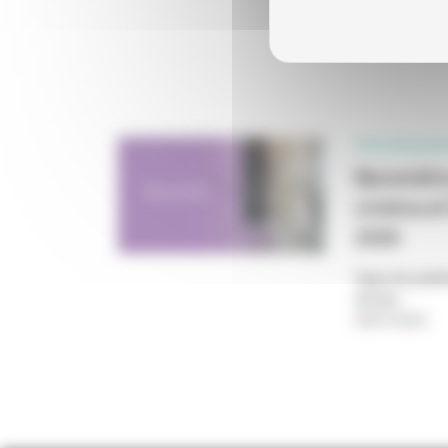
PROFESSIONN
Baromètre
cinéma et
2026
Type de publi
Année
:
06/07/2026