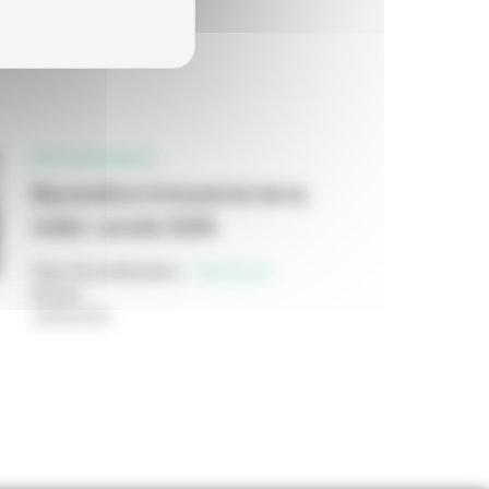
PROFESSIONNELS
Baromètre trimestriel de la
vidéo : année 2026
Type de publication
:
Statistiques
Année
:
18/06/2026