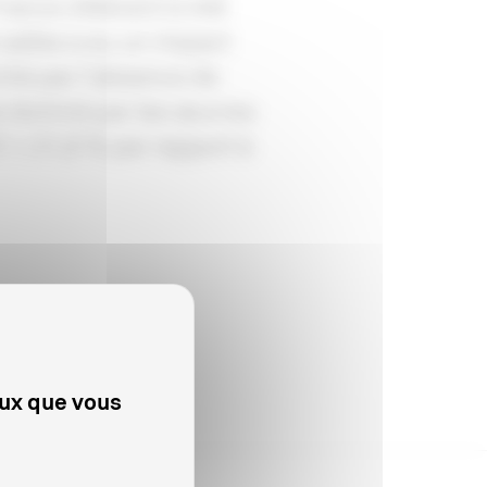
rance s’élèvent à 246
 salles a eu un impact
ché par l'absence de
e dominé par les œuvres
 (-21,6 % par rapport à
eux que vous