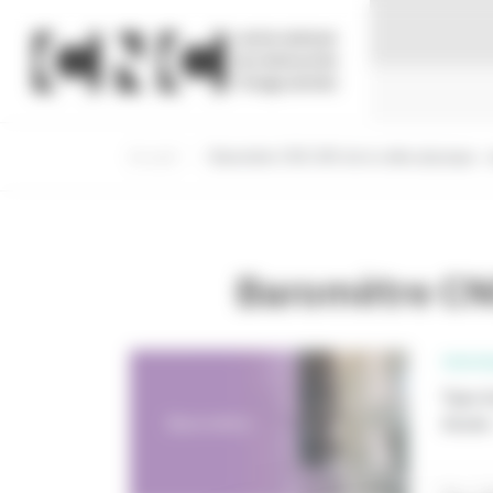
Panneau de gestion des cookies
Accueil
Baromètre CNC-GfK de la vidéo physique -
Baromètre CNC
PROFE
Type d
Année