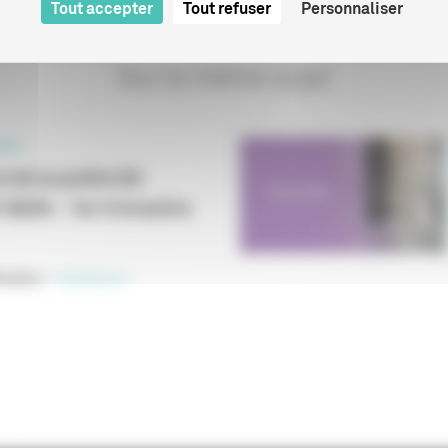
Tout accepter
Tout refuser
Personnaliser
Sur le même sujet
ELS
 de la publicité
 VàDA - 1er trimestre
cation
:
Statistiques