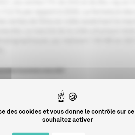
021, les ventes TTC de DVD et de Blu-ray en F
-17,2 % par rapport à 2020). La fermeture des
les ventes de films en vidéo asséchant le mar
eautés. Le marché de la vidéo physique rest
matographiques, qui réalisent 150 M€ en 2021
).
romètre 9 premiers mois 2021
romètre 1er semestre 2021
romètre 1er trimestre 2021
lise des cookies et vous donne le contrôle sur c
souhaitez activer