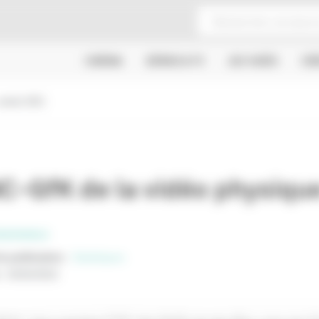
CINÉMA
SÉRIES & TV
JEU VIDÉO
CR
 année 2021
-GfK de la vidéo physiqu
SSIONNELS
e publication
:
Statistiques
:
02/02/2022