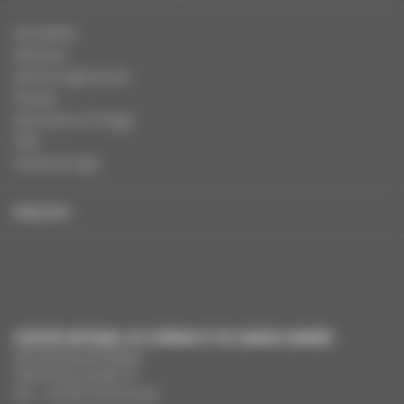
Actualités
Dossiers
Autres organismes
Presse
Education à l'image
FAQ
Charte et logo
ENGLISH
CENTRE NATIONAL DU CINÉMA ET DE L’IMAGE ANIMÉE
291 Boulevard Raspail
75675 Paris Cedex 14
Tél. : +33 (0)1 44 34 34 40