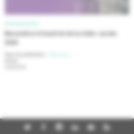
PROFESSIONNELS
Baromètre trimestriel de la vidéo : année
2026
Type de publication
:
Statistiques
Année
:
18/06/2026