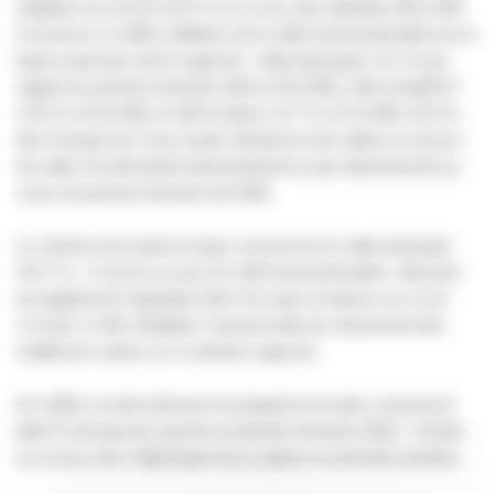
d'affaires et croît de 10,5 % sur un an, pour atteindre 591,0 M€.
A l'inverse, le chiffre d'affaires de la vidéo transactionnelle est en
baisse quel que soit le segment : vidéo physique (-9,1 % par
rapport au premier trimestre 2024 à 43,0 M€), VàD achat/EST
(-8,5 % à 20,3 M€) et VàD locative (-9,7 % à 37,0 M€). 62,9 %
des Français de 3 ans et plus déclarent avoir utilisé un service
de vidéo à la demande (transactionnel ou par abonnement) au
cours du premier trimestre de 2025.
Le cinéma est le genre le plus consommé en vidéo physique
(70,7 %, +1,3 pt en un an). En VàD transactionnelle, cette part
est également majoritaire (83,4 %) mais en baisse sur un an
(-1,6 pt). Le film
Gladiator 2
prend la tête du classement des
meilleures ventes sur ce dernier segment.
En VàDA, la série demeure le programme le plus consommé
(68,5 % de part de marché au premier trimestre 2025, +3,8 pts
en un an), avec
Night Agent
qui se glisse en première position.