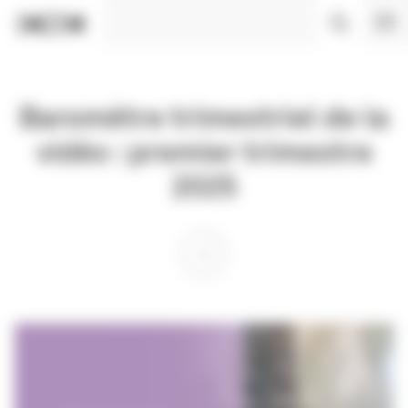
Panneau de gestion des cookies
Baromètre trimestriel de la
vidéo : premier trimestre
2025