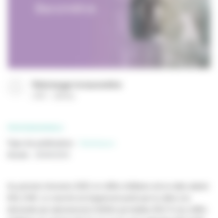
Télécharger le baromètre
(
PDF
209 Ko
)
PROFESSIONNELS
Type de publication
:
Statistiques
Année
:
26/06/2025
Au premier trimestre 2025, le chiffre d'affaires de la vidéo atteint
691,3 M€. Le marché est largement porté par la vidéo à la
demande par abonnement (VàDA) qui totalise 85,5 % du chiffre