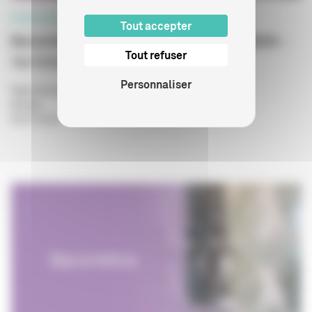
PROFESSIONNELS
Tout accepter
Baromètre de la publicité cinéma et VàDA -
Tout refuser
1er trimestre 2026
Personnaliser
Type de publication
:
Statistiques
Année
:
06/07/2026