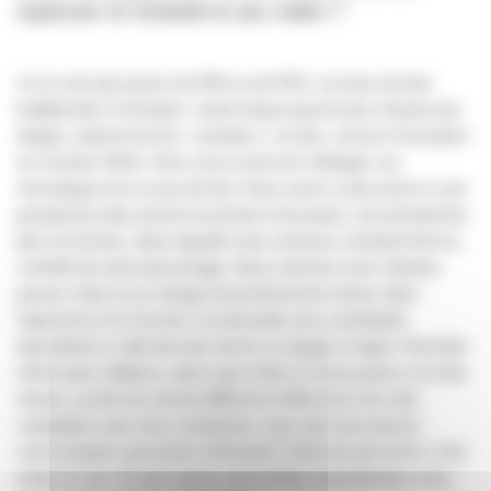
repenser le football en jeu vidéo ?
Je ne suis pas joueur de FIFA ou de PES. Les jeux de foot
traditionnels m’ennuient. J’aime beaucoup les jeux d’action par
équipe, notamment les « shooters » on line, comme
Overwatch
ou
Counter-Strike
. Donc j’ai eu envie de mélanger ces
mécaniques-là à un jeu de foot. Nous avons voulu arriver à une
perspective plus proche du terrain et du joueur, une perspective
plus immersive, dans laquelle nous sommes constamment en
contrôle de notre personnage. Nous sommes avec d’autres
joueurs réels et ça change énormément de choses dans
l’approche et le ressenti. Ça demande une coordination
équivalente à celle des jeux de tirs en équipe en ligne. Peut-être
même plus d’ailleurs, parce que même si nous jouons à un bas
niveau, ça fait une sacrée différence d’être avec de vrais
coéquipiers que vous connaissez, avec qui vous pouvez
communiquer, pour jouer à
Rematch
. Dans les jeux de tir, c’est
moins le cas. Si vous savez viser et tirer correctement, vous