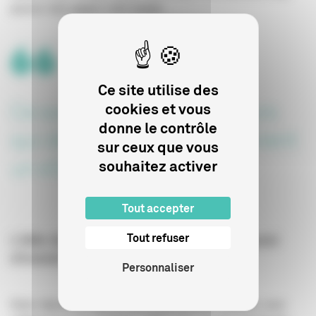
pourrez faire gagner votre équipe.
Ce site utilise des
Ce sont vraiment les joueurs
cookies et vous
donne le contrôle
qui décident si tel titre devient
sur ceux que vous
un eSport.
souhaitez activer
Tout accepter
Tout refuser
L’idée du multijoueur en ligne est-elle aussi
d’investir le eSport ?
Personnaliser
Notre objectif est déjà de faire un jeu profond, équilibré, avec