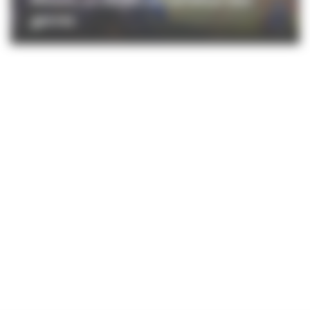
genres