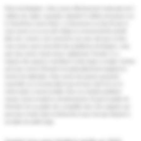
Pierre de Margerie : Nous avons effectivement vendu plus de 2
millions de copies, auxquels s’ajoutent 3 millions de joueurs sur
le GamePass (via la Xbox). Le lancement a eu lieu fin juin et
nous avons eu un accueil critique et commercial très positif.
Bien sûr, comme c’est souvent le cas avec des jeux on line,
nous avons aussi rencontré des problèmes techniques, mais
que nous avons résolu assez rapidement. Ensuite, il y a
toujours des aspects à améliorer et des bugs à corriger. Surtout
qu’un jeu comme
Rematch
est particulièrement exigeant en
termes de réplication. Nous avons dix joueurs qui jouent
ensemble sur un terrain plat et qui ont tous l’œil rivé sur le
même point, à savoir la balle. Donc au moindre problème
réseau, tout le monde le voit directement. Et puis le public de
Rematch
est un public très compétitif, donc très exigeant, qui
joue pour monter dans la hiérarchie et qui n’est pas disposé à
accepter les petits bugs.