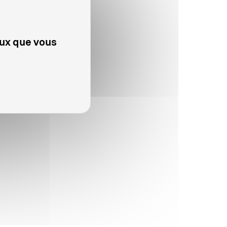
eux que vous