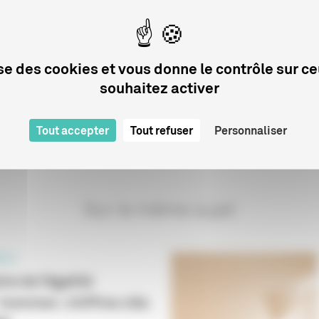
ité ? »
nsulter la synthèse n°23 « Les œuvres audiovisuelles aidées e
es par des femmes »
lise des cookies et vous donne le contrôle sur c
souhaitez activer
Tout accepter
Tout refuser
Personnaliser
Sur le même sujet
ELS
re de l’égalité
hommes : chiffres clés