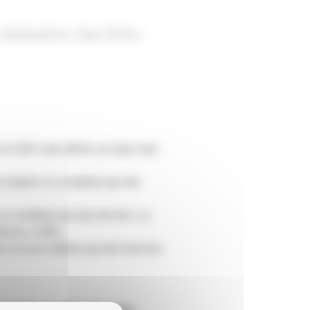
réalisation des films
 en 2021 mais affiche son plus haut
nt réalisés ou coréalisés par des
 ou coréalisés par des femmes. La
érieure, à 28%.
mmes et ceux réalisés par des hommes
el et le cinéma : vers plus