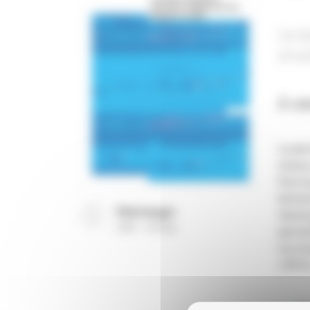
La s
d’in
À ret
La par
niveau 
Pour la
femmes
Télécharger
Seul l
(
PDF
512 Ko
)
part de
Les éc
(-48 %)
Co