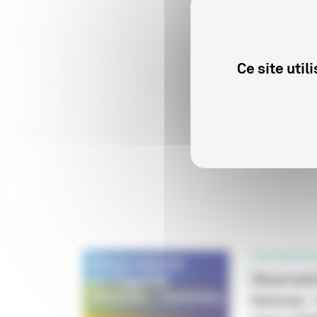
d’égal
Co
écrit
Ce site uti
PROFESSIONN
Observatoi
femmes - 