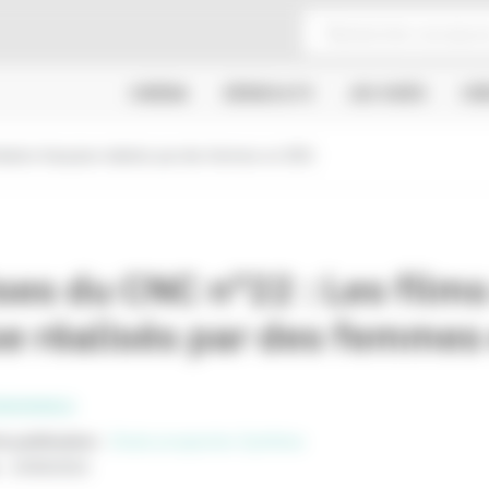
CINÉMA
SÉRIES & TV
JEU VIDÉO
CR
tiative française réalisés par des femmes en 2021
es du CNC n°22 : Les films 
se réalisés par des femmes
SSIONNELS
e publication
:
Etude prospective
Synthèse
:
23/06/2022