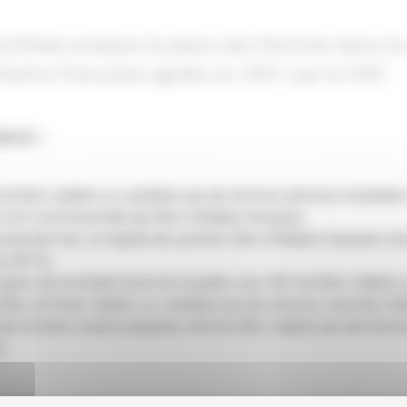
ynthèse analyse la place des femmes dans la 
itiative française agréés en 2021 par le CNC
enir :
t de films réalisés ou coréalisés par des femmes demeure minoritaire
à 31 % de l’ensemble des films d’initiative française.
 première fois, la majorité des premiers films d’initiative française so
 (55 %).
e genre documentaire tend vers la parité, avec 48 % de films réalisés
 films de fiction réalisés ou coréalisés par des femmes reste bien inf
arts de devis restent prégnants entre les films réalisés par des fe
.
nsulter la présentation « La place des femmes dans l’audiovisu