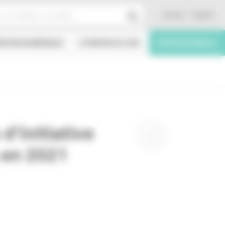
Contact
English
ÉATION NUMÉRIQUE
À PROPOS DU CNC
PROFESSIONNELS
d’initiative
 en 2021