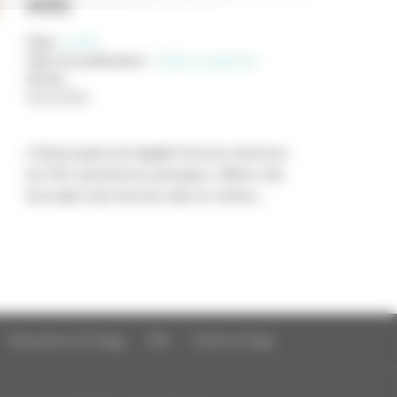
2025)
Tags :
parité
Type de publication
:
Etude prospective
Année
:
26/11/2025
L’Observatoire de l’égalité Femmes-Hommes
du CNC présente les principaux chiffres-clés
de la place des femmes dans le cinéma...
Education à l'image
FAQ
Charte et logo