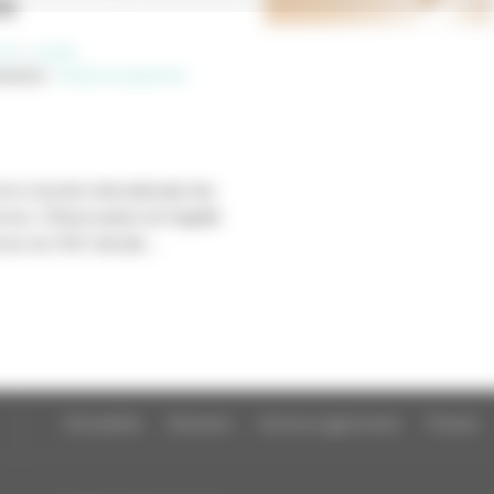
6)
clé
parité
cation
:
Etude prospective
e la Journée internationale des
mes, l’Observatoire de l’égalité
s du CNC dévoile...
Actualités
Dossiers
Autres organismes
Presse