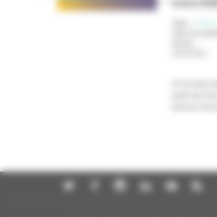
(mars 202
Tags :
chiffre-
Type de publi
Année
:
08/03/2026
À l’occasion d
droits des fem
femmes-homme