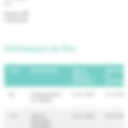
non
Numéro CNC
2000993899
Distributeurs du film
Code
Raison sociale
Date de
Date de fin
début de
de
distribution
distribution
837
CONNAISSANCE
01/01/2005
31/12/2006
DU CINEMA
1172
MICHEL
01/01/2000
01/01/2006
GAUCHON
DISTRIBUTI