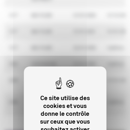
1277
BAC FILMS
01/01/2000
31/12/2000
1277
BAC FILMS
01/01/2001
01/01/2006
1277
BAC FILMS
02/01/2006
Indéfinie
1893
LES ACACIAS
01/01/2005
Indéfinie
2009
BAC
01/01/2001
01/01/2006
DISTRIBUTION
Ce site utilise des
2396
TAMASA
01/01/2007
Indéfinie
cookies et vous
DISTRIBUTION
donne le contrôle
sur ceux que vous
souhaitez activer