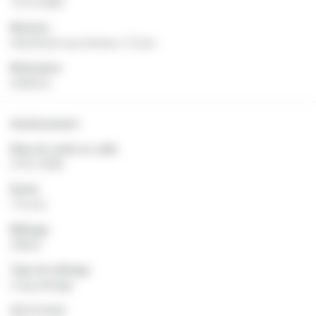
12/12/2000
Mention
Interdiction aux mineurs -12 ans
Motivation
Indéfinie
Avertissement
Date de sortie en salle
27/01/2000
Durée
114 min
Métrage
3094m
Type de métrage
Long métrage
Art et essai