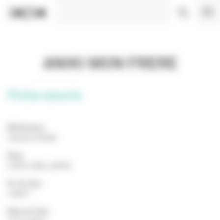
Panneau de gestion des cookies
ANIKI MON FRERE
Fiche oeuvre
Réalisateur
Takeshi KITANO
Pays
ETATS-UNIS, JAPON
N° de Visa
100877
Date de Visa