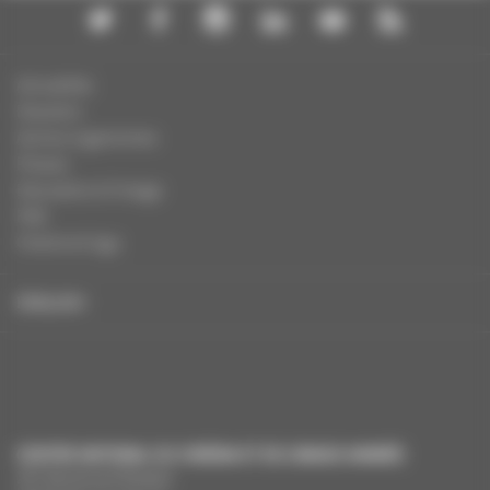
Actualités
Dossiers
Autres organismes
Presse
Education à l'image
FAQ
Charte et logo
ENGLISH
CENTRE NATIONAL DU CINÉMA ET DE L’IMAGE ANIMÉE
291 Boulevard Raspail