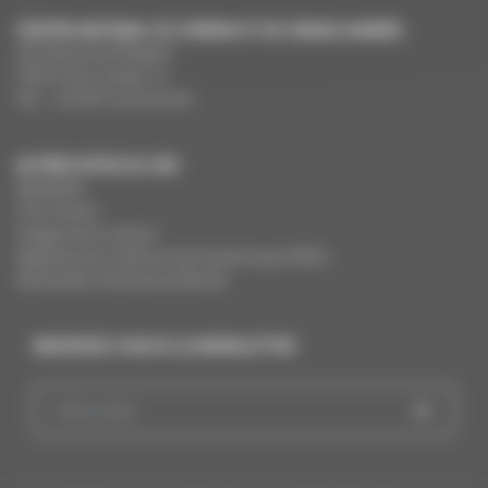
CENTRE NATIONAL DU CINÉMA ET DE L’IMAGE ANIMÉE
291 Boulevard Raspail
75675 Paris Cedex 14
Tél. : +33 (0)1 44 34 34 40
AUTRES SITES DU CNC
MesAides
Film France
Images de la culture
Registres du cinéma et de l’audiovisuel (RCA)
Demandes Cinémas du Monde
INSCRIVEZ-VOUS À LA NEWSLETTER