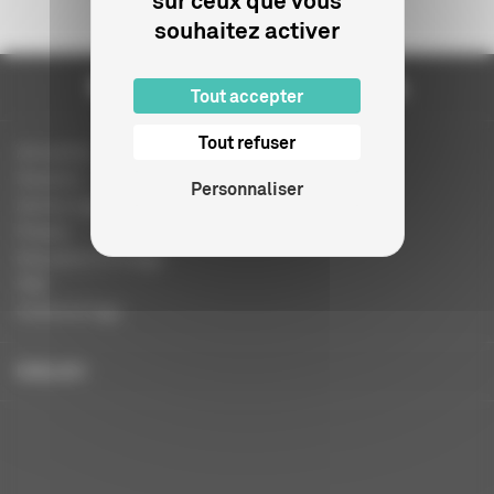
sur ceux que vous
souhaitez activer
Tout accepter
Tout refuser
Actualités
Dossiers
Personnaliser
Autres organismes
Presse
Education à l'image
FAQ
Charte et logo
ENGLISH