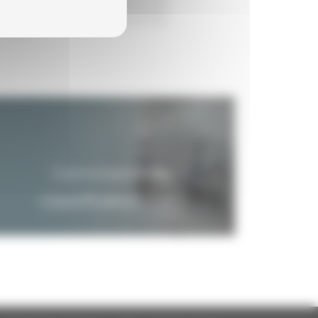
Indéfinie
Commission de
classification