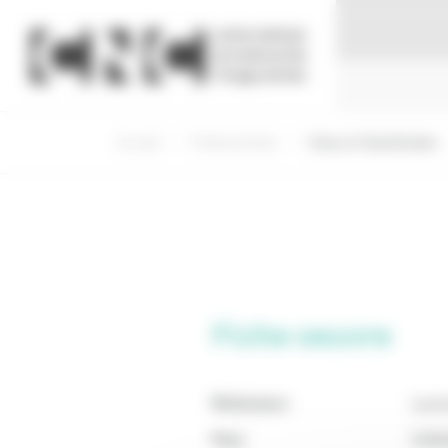
Panneau de gestion des cookies
Accueil
Professionnels
Visas et Classification
Fiche oeuvre
Réalisateur
Laur
Pays
CANA