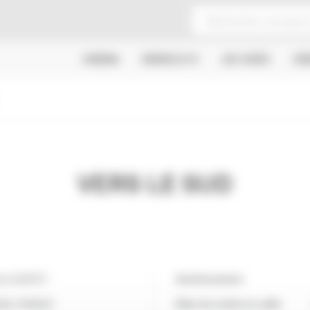
CINÉMA
SÉRIES & TV
JEU VIDÉO
CR
VERS LE SUD
ent CANTET
Avertissement
DA, FRANCE
Date de sortie en salle