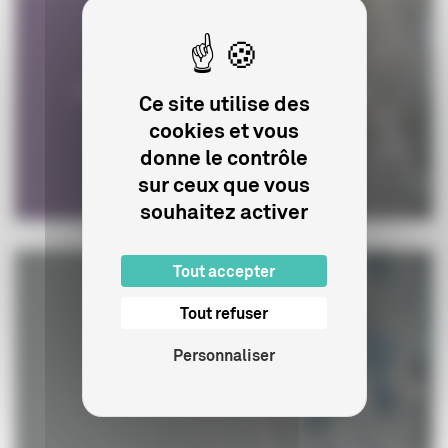
Procédure d'obtention d'un
Ce site utilise des
visa
cookies et vous
donne le contrôle
sur ceux que vous
souhaitez activer
Tout accepter
Tout refuser
Procédure des visas
Personnaliser
exceptionnels