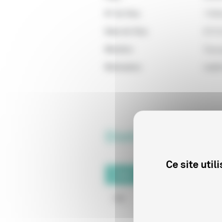
N° de Visa
1165
Date de Visa
07/1
Mention
Tous 
Motivation
Indéf
Distributeurs du
Ce site uti
Code
Raison sociale
708
TWENTIETH CENTU