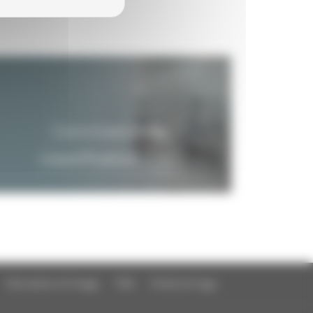
Commission de
classification
Education à l'image
FAQ
Charte et logo