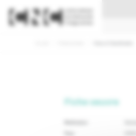
Panneau de gestion des cookies
Accueil
Professionnels
Visas et Classification
Fiche oeuvre
Réalisateur
Nich
Pays
ETAT