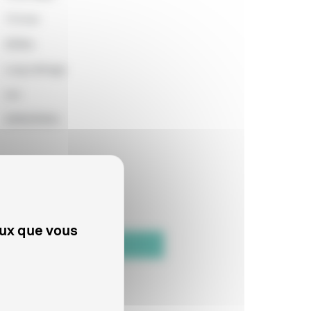
113 min
3058m
Long métrage
non
2006293924
eux que vous
Date de fin de distribution
Indéfinie