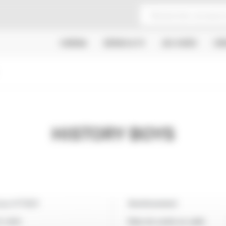
CINÉMA
SÉRIES & TV
JEU VIDÉO
CR
HISTORY BOYS
olas HYTNER
Avertissement
S-UNIS
Date de sortie en salle