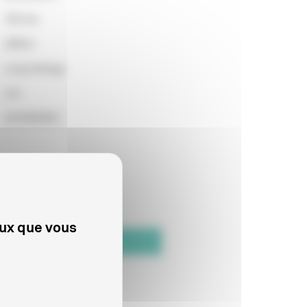
105 min
2863m
Long métrage
non
2015000592
eux que vous
Date de fin de distribution
Indéfinie