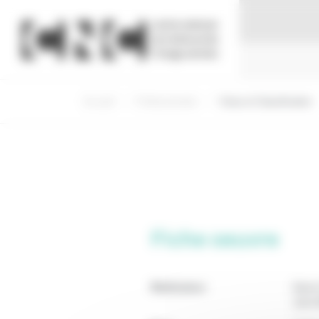
Panneau de gestion des cookies
Accueil
Professionnels
Visas et Classification
Fiche oeuvre
Réalisateur
Glen
John