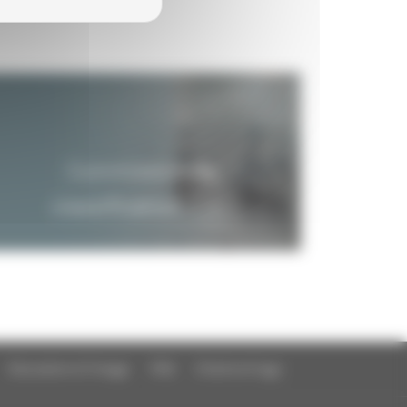
Commission de
classification
Education à l'image
FAQ
Charte et logo