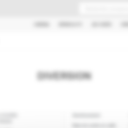
CINÉMA
SÉRIES & TV
JEU VIDÉO
CR
DIVERSION
n FICARRA
Avertissement
 REQUA
Date de sortie en salle