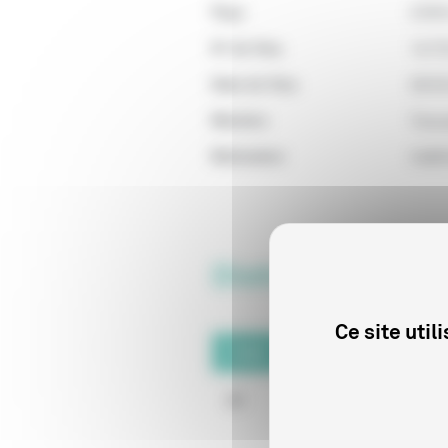
Pays
ETAT
N° de Visa
1417
Date de Visa
09/0
Mention
Tous 
Motivation
Indéf
Distributeurs du
Ce site uti
Code
Raison sociale
99
WARNER BROS TRA