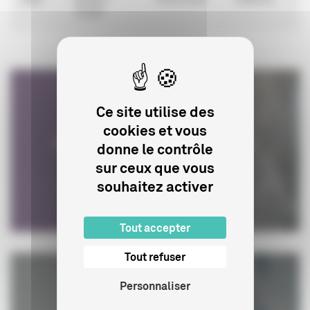
FILMS
Ce site utilise des
cookies et vous
Procédure d'obtention d'un
donne le contrôle
sur ceux que vous
visa
souhaitez activer
Tout accepter
Tout refuser
Personnaliser